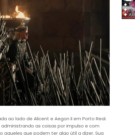
da ao lado de Alicent e Aegon II em Porto Real.
á administrando as coisas por impulso e com
o aqueles que podem ter algo útil a dizer. Sua