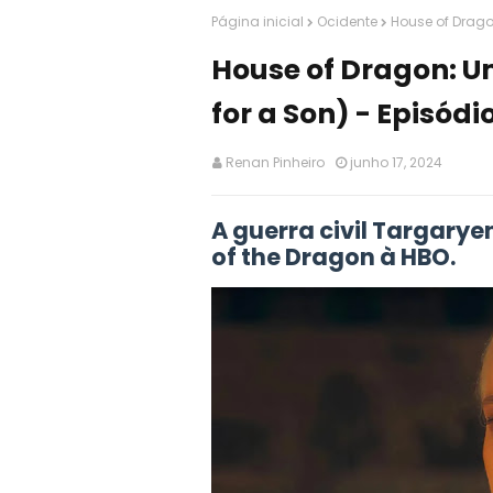
Página inicial
Ocidente
House of Dragon
House of Dragon: Um
for a Son) - Episódi
Renan Pinheiro
junho 17, 2024
A guerra civil Targary
of the Dragon à HBO.