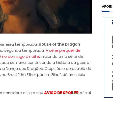
APOIE
 primeira temporada,
House of the Dragon
sua segunda temporada.
A série prequell de
 no domingo à noite
, iniciando uma série de
cada semana, continuando a história da guerra
o a Dança dos Dragões. O episódio de estreia de
no Brasil "Um Filhor por um Filho", dá um início
o considere este o seu
AVISO DE SPOILER
oficial