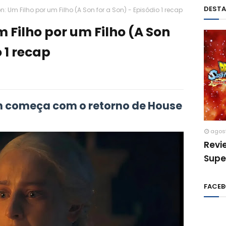
DEST
: Um Filho por um Filho (A Son for a Son) - Episódio 1 recap
 Filho por um Filho (A Son
o 1 recap
en começa com o retorno de House
agos
Revi
Supe
FACE