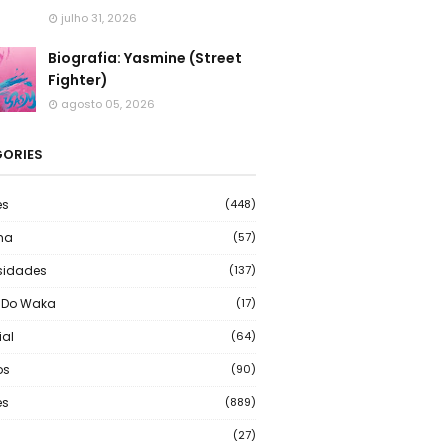
julho 31, 2026
Biografia: Yasmine (Street
Fighter)
agosto 05, 2026
ORIES
es
(448)
ma
(57)
sidades
(137)
 Do Waka
(17)
ial
(64)
os
(90)
s
(889)
(27)