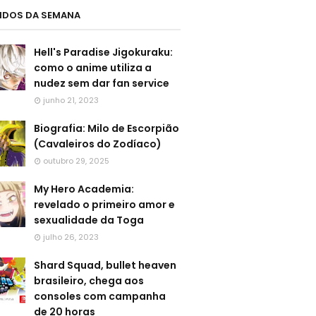
LIDOS DA SEMANA
Hell's Paradise Jigokuraku:
como o anime utiliza a
nudez sem dar fan service
junho 21, 2023
Biografia: Milo de Escorpião
(Cavaleiros do Zodíaco)
outubro 29, 2025
My Hero Academia:
revelado o primeiro amor e
sexualidade da Toga
julho 26, 2023
Shard Squad, bullet heaven
brasileiro, chega aos
consoles com campanha
de 20 horas