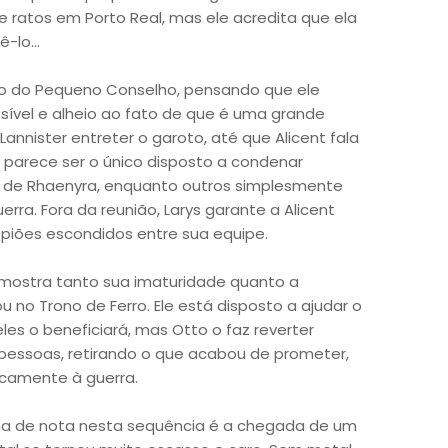
e ratos em Porto Real, mas ele acredita que ela
-lo...
ião do Pequeno Conselho, pensando que ele
sível e alheio ao fato de que é uma grande
 Lannister entreter o garoto, até que Alicent fala
 parece ser o único disposto a condenar
o de Rhaenyra, enquanto outros simplesmente
ra. Fora da reunião, Larys garante a Alicent
piões escondidos entre sua equipe.
mostra tanto sua imaturidade quanto a
no Trono de Ferro. Ele está disposto a ajudar o
es o beneficiará, mas Otto o faz reverter
essoas, retirando o que acabou de prometer,
icamente à guerra.
gna de nota nesta sequência é a chegada de um