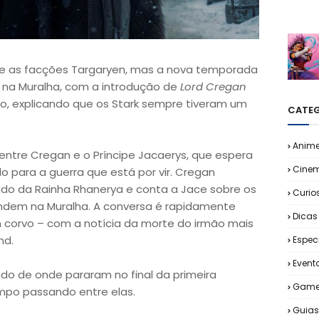
e as facções Targaryen, mas a nova temporada
a Muralha, com a introdução de
Lord Cregan
io, explicando que os Stark sempre tiveram um
CATEG
Anim
ntre Cregan e o Príncipe Jacaerys, que espera
Cine
 para a guerra que está por vir. Cregan
o da Rainha Rhanerya e conta a Jace sobre os
Curio
ondem na Muralha. A conversa é rapidamente
Dicas
 corvo – com a notícia da morte do irmão mais
nd.
Espec
Event
o de onde pararam no final da primeira
Game
po passando entre elas.
Guias