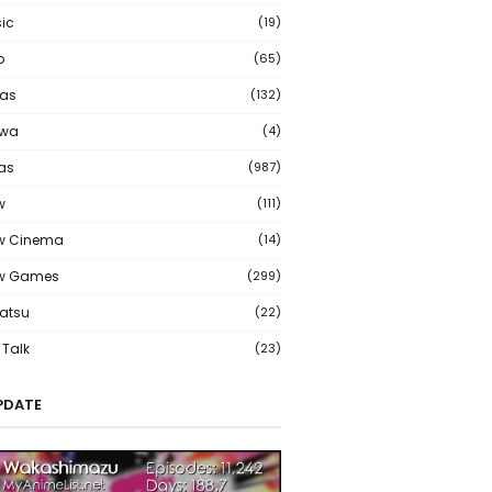
ic
(19)
o
(65)
as
(132)
wa
(4)
ias
(987)
w
(111)
w Cinema
(14)
ew Games
(299)
atsu
(22)
Talk
(23)
PDATE