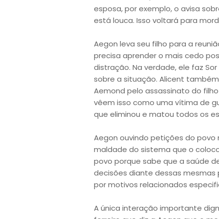
esposa, por exemplo, o avisa sobr
está louca. Isso voltará para mordê
Aegon leva seu filho para a reun
precisa aprender o mais cedo pos
distração. Na verdade, ele faz Sor
sobre a situação. Alicent também
Aemond pelo assassinato do filh
vêem isso como uma vítima de guer
que eliminou e matou todos os es
Aegon ouvindo petições do povo 
maldade do sistema que o colocou 
povo porque sabe que a saúde del
decisões diante dessas mesmas p
por motivos relacionados especif
A única interação importante di