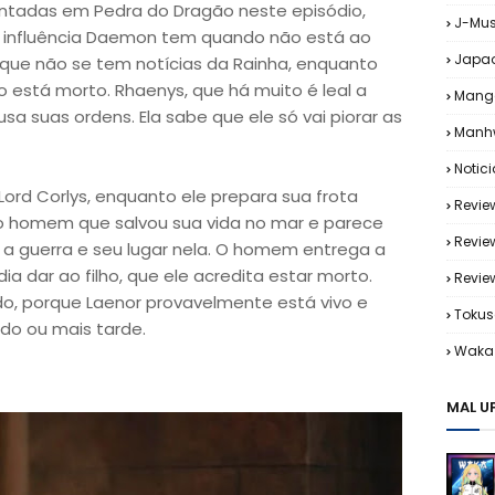
tadas em Pedra do Dragão neste episódio,
J-Mus
influência Daemon tem quando não está ao
Japa
s que não se tem notícias da Rainha, enquanto
ho está morto. Rhaenys, que há muito é leal a
Mang
a suas ordens. Ela sabe que ele só vai piorar as
Manh
Notic
rd Corlys, enquanto ele prepara sua frota
Revie
a o homem que salvou sua vida no mar e parece
Revie
 a guerra e seu lugar nela. O homem entrega a
a dar ao filho, que ele acredita estar morto.
Revi
 porque Laenor provavelmente está vivo e
Tokus
edo ou mais tarde.
Waka 
MAL U