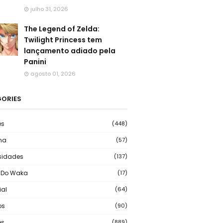
julho 31, 2026
The Legend of Zelda:
Twilight Princess tem
lançamento adiado pela
Panini
agosto 01, 2026
ORIES
es
(448)
ma
(57)
sidades
(137)
 Do Waka
(17)
ial
(64)
os
(90)
s
(889)