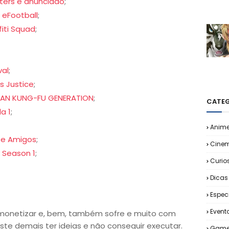
ters é anunciado
;
 eFootball
;
iti Squad
;
val
;
s Justice
;
SIAN KUNG-FU GENERATION
;
CATEG
a 1
;
Anim
y e Amigos
;
Cine
 Season 1
;
Curio
Dicas
Espec
Event
monetizar e, bem, também sofre e muito com
iste demais ter ideias e não conseguir executar.
Game