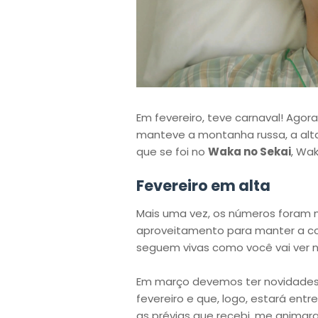
Em fevereiro, teve carnaval! Ag
manteve a montanha russa, a alt
que se foi no
Waka no Sekai
, Wa
Fevereiro em alta
Mais uma vez, os números foram m
aproveitamento para manter a con
seguem vivas como você vai ver 
Em março devemos ter novidades
fevereiro e que, logo, estará entr
as prévias que recebi, me animar