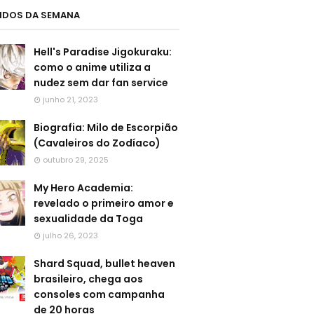
LIDOS DA SEMANA
Hell's Paradise Jigokuraku:
como o anime utiliza a
nudez sem dar fan service
junho 21, 2023
Biografia: Milo de Escorpião
(Cavaleiros do Zodíaco)
outubro 29, 2025
My Hero Academia:
revelado o primeiro amor e
sexualidade da Toga
julho 26, 2023
Shard Squad, bullet heaven
brasileiro, chega aos
consoles com campanha
de 20 horas