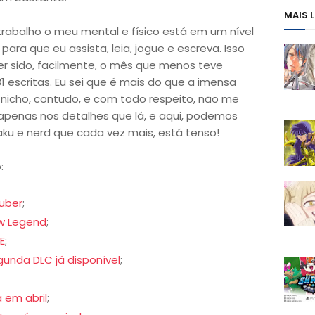
MAIS 
rabalho o meu mental e físico está em um nível
ara que eu assista, leia, jogue e escreva. Isso
er sido, facilmente, o mês que menos teve
 escritas. Eu sei que é mais do que a imensa
 nicho, contudo, e com todo respeito, não me
apenas nos detalhes que lá, e aqui, podemos
taku e nerd que cada vez mais, está tenso!
:
Tuber
;
ow Legend
;
E
;
nda DLC já disponível
;
a em abril
;