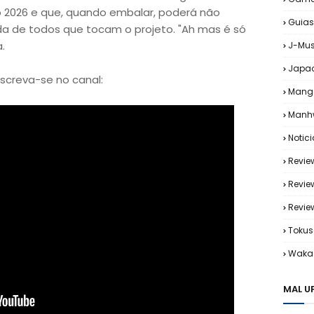
o 2026 e que, quando embalar, poderá não
Guias
a de todos que tocam o projeto. "Ah mas é só
a.
J-Mus
Japa
nscreva-se no canal:
Mang
Manh
Notic
Revie
Revie
Revi
Tokus
Waka 
MAL U