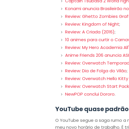
Captain Tsubasa 2 World Figh
Konami anuncia Brasileirão no
Review: Ghetto Zombies Graff
Review: Kingdom of Night
;
Review: A Criada (2016)
;
10 animes para curtir o Carna
Review: My Hero Academia All'
Anime Friends 206 anuncia A
Review: Overwatch Temporad
Review: Dia de Folga do Vilão
;
Review: Overwatch Hello Kitt
Review: Overwatch Start Pack
NewPOP conclui Dororo
.
YouTube quase padrão
O YouTube segue a saga rumo a 
meu novo horário de trabalho. É tr