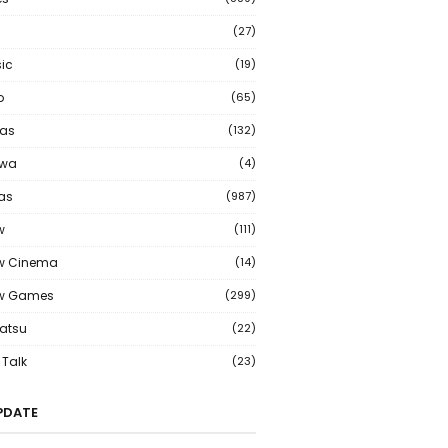
(27)
ic
(19)
o
(65)
as
(132)
wa
(4)
ias
(987)
w
(111)
w Cinema
(14)
ew Games
(299)
atsu
(22)
Talk
(23)
PDATE