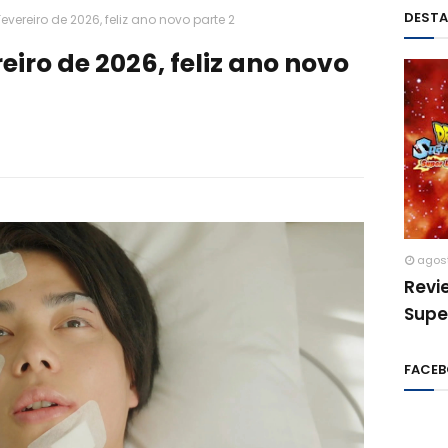
DEST
evereiro de 2026, feliz ano novo parte 2
eiro de 2026, feliz ano novo
agos
Revi
Supe
FACE