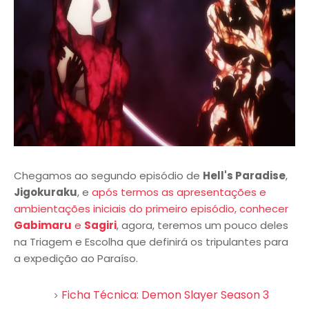
Chegamos ao segundo episódio de
Hell's Paradise
,
Jigokuraku
, e
após termos as apresentações e
ambientações iniciais do primeiro episódio, conhecer
Gabimaru
e
Sagiri
, agora, teremos um pouco deles
na Triagem e Escolha que definirá os tripulantes para
a expedição ao Paraíso.
Ficha Técnica: Demon Slayer Season 3