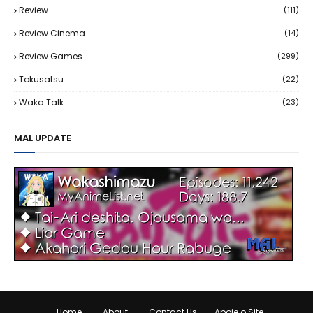
Review
(111)
Review Cinema
(14)
Review Games
(299)
Tokusatsu
(22)
Waka Talk
(23)
MAL UPDATE
Home
About
Contact Us
Apoie o Site