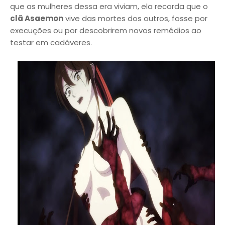
que as mulheres dessa era viviam, ela recorda que o
clã Asaemon
vive das mortes dos outros, fosse por
execuções ou por descobrirem novos remédios ao
testar em cadáveres.