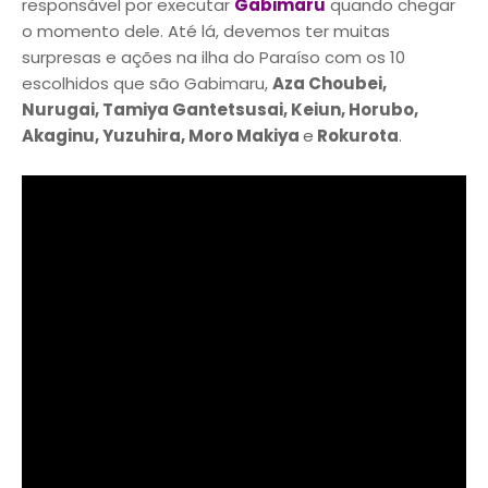
responsável por executar
Gabimaru
quando chegar
o momento dele. Até lá, devemos ter muitas
surpresas e ações na ilha do Paraíso com os 10
escolhidos que são Gabimaru,
Aza Choubei,
Nurugai, Tamiya Gantetsusai, Keiun, Horubo,
Akaginu, Yuzuhira, Moro Makiya
e
Rokurota
.