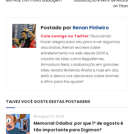
Blu-Ray com nova dublagem
atualização e skins de Attack
on Titan
Postado por
Renan Pinheiro
Cola comigo no Twitter
| Buscando
trazer alegria para seu povo e ver algumas
discórdias, Renan escreve sobre
entretenimento na web desde 200X e,
criador de sites como NippoNimes,
Armadura Nerd, colaboração em grandes
sites, revista Nintendo World e, hoje em dia,
está a deriva nos devaneios sobre animes
e afins para lhe ajudar!
TALVEZ VOCÊ GOSTE DESTAS POSTAGENS
August 01, 2026
Memorial Odaiba: por que 1º de agosto é
tão importante para Digimon?