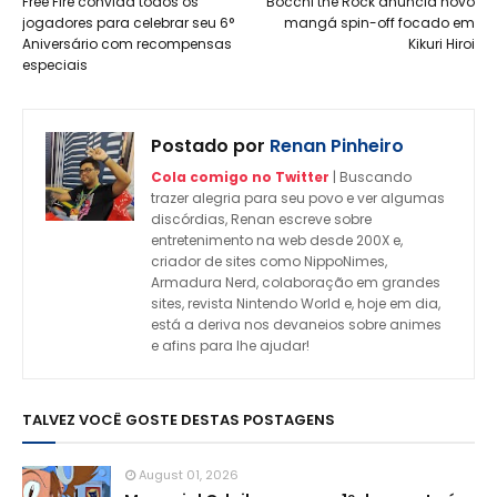
Free Fire convida todos os
Bocchi the Rock anuncia novo
jogadores para celebrar seu 6°
mangá spin-off focado em
Aniversário com recompensas
Kikuri Hiroi
especiais
Postado por
Renan Pinheiro
Cola comigo no Twitter
| Buscando
trazer alegria para seu povo e ver algumas
discórdias, Renan escreve sobre
entretenimento na web desde 200X e,
criador de sites como NippoNimes,
Armadura Nerd, colaboração em grandes
sites, revista Nintendo World e, hoje em dia,
está a deriva nos devaneios sobre animes
e afins para lhe ajudar!
TALVEZ VOCÊ GOSTE DESTAS POSTAGENS
August 01, 2026