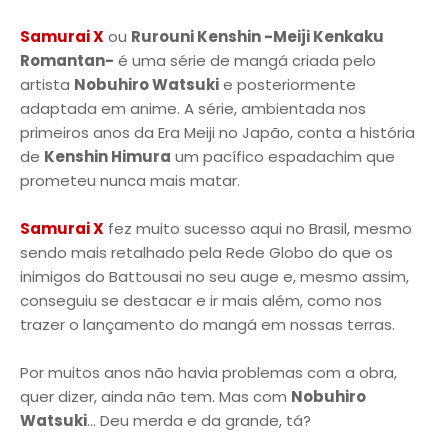
Samurai X
ou
Rurouni Kenshin -Meiji Kenkaku
Romantan-
é uma série de mangá criada pelo
artista
Nobuhiro Watsuki
e posteriormente
adaptada em anime. A série, ambientada nos
primeiros anos da Era Meiji no Japão, conta a história
de
Kenshin Himura
um pacífico espadachim que
prometeu nunca mais matar.
Samurai X
fez muito sucesso aqui no Brasil, mesmo
sendo mais retalhado pela Rede Globo do que os
inimigos do Battousai no seu auge e, mesmo assim,
conseguiu se destacar e ir mais além, como nos
trazer o lançamento do mangá em nossas terras.
Por muitos anos não havia problemas com a obra,
quer dizer, ainda não tem. Mas com
Nobuhiro
Watsuki
... Deu merda e da grande, tá?