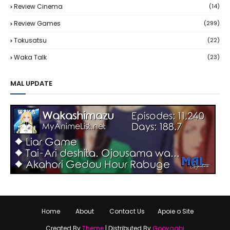
Review Cinema
(14)
Review Games
(299)
Tokusatsu
(22)
Waka Talk
(23)
MAL UPDATE
Home
About
Contact Us
Apoie o Site
Created By
Theme
| Distributed By
Gooyaabi