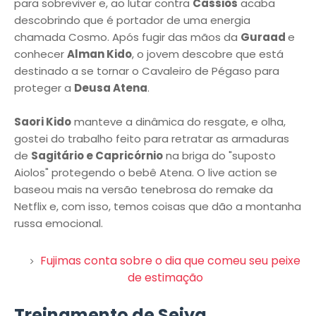
para sobreviver e, ao lutar contra
Cassios
acaba
descobrindo que é portador de uma energia
chamada Cosmo. Após fugir das mãos da
Guraad
e
conhecer
Alman Kido
, o jovem descobre que está
destinado a se tornar o Cavaleiro de Pégaso para
proteger a
Deusa Atena
.
Saori Kido
manteve a dinâmica do resgate, e olha,
gostei do trabalho feito para retratar as armaduras
de
Sagitário e Capricórnio
na briga do "suposto
Aiolos" protegendo o bebê Atena. O live action se
baseou mais na versão tenebrosa do remake da
Netflix e, com isso, temos coisas que dão a montanha
russa emocional.
Fujimas conta sobre o dia que comeu seu peixe
de estimação
Treinamento de Seiya