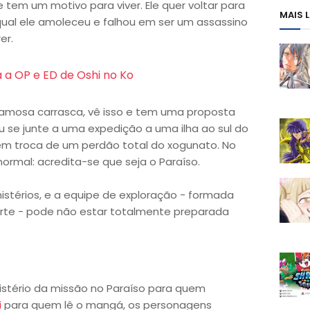
le tem um motivo para viver. Ele quer voltar para
MAIS 
 qual ele amoleceu e falhou em ser um assassino
er.
a a OP e ED de Oshi no Ko
famosa carrasca, vê isso e tem uma proposta
ru se junte a uma expedição a uma ilha ao sul do
 em troca de um perdão total do xogunato. No
normal: acredita-se que seja o Paraíso.
mistérios, e a equipe de exploração - formada
rte - pode não estar totalmente preparada
istério da missão no Paraíso para quem
i
para quem lê o mangá, os personagens