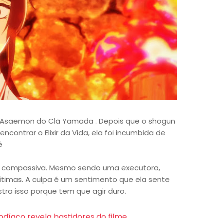
º Asaemon do Clã Yamada . Depois que o shogun
ncontrar o Elixir da Vida, ela foi incumbida de
é
 compassiva. Mesmo sendo uma executora,
ítimas. A culpa é um sentimento que ela sente
ra isso porque tem que agir duro.
odíaco revela bastidores do filme