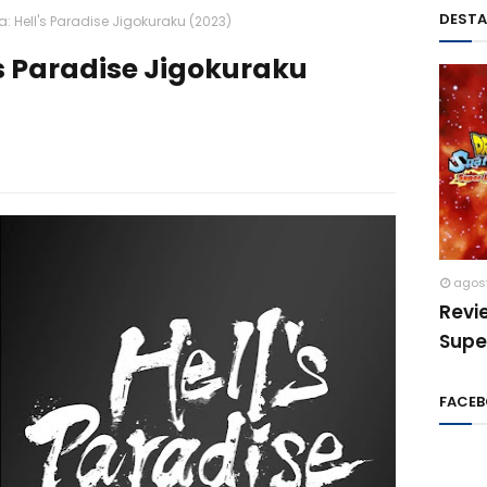
DEST
: Hell's Paradise Jigokuraku (2023)
's Paradise Jigokuraku
agos
Revi
Supe
FACE