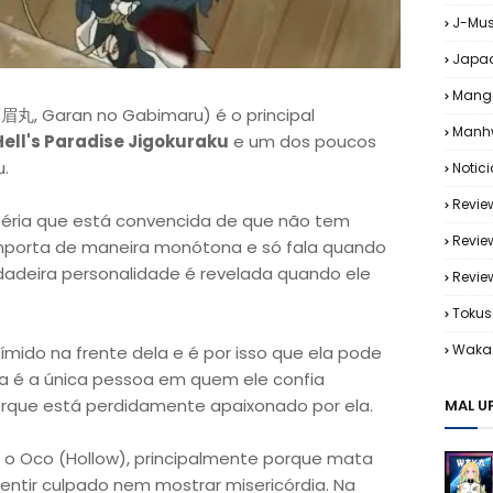
J-Mus
Japa
Mang
 Garan no Gabimaru) é o principal
Manh
Hell's Paradise Jigokuraku
e um dos poucos
u.
Notic
Revie
séria que está convencida de que não tem
Revie
omporta de maneira monótona e só fala quando
rdadeira personalidade é revelada quando ele
Revi
Tokus
Waka 
ímido na frente dela e é por isso que ela pode
a é a única pessoa em quem ele confia
rque está perdidamente apaixonado por ela.
MAL U
, o Oco (Hollow), principalmente porque mata
ntir culpado nem mostrar misericórdia. Na