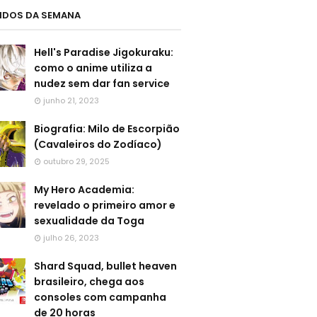
LIDOS DA SEMANA
Hell's Paradise Jigokuraku:
como o anime utiliza a
nudez sem dar fan service
junho 21, 2023
Biografia: Milo de Escorpião
(Cavaleiros do Zodíaco)
outubro 29, 2025
My Hero Academia:
revelado o primeiro amor e
sexualidade da Toga
julho 26, 2023
Shard Squad, bullet heaven
brasileiro, chega aos
consoles com campanha
de 20 horas