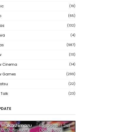
ic
(19)
o
(65)
as
(132)
wa
(4)
ias
(987)
w
(111)
w Cinema
(14)
ew Games
(299)
atsu
(22)
Talk
(23)
PDATE