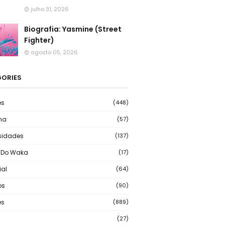
julho 31, 2026
Biografia: Yasmine (Street
Fighter)
agosto 05, 2026
ORIES
es
(448)
ma
(57)
sidades
(137)
 Do Waka
(17)
ial
(64)
os
(90)
s
(889)
(27)