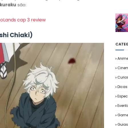
okuraku
são:
joLands cap 3 review
hi Chiaki)
CATEG
Anim
Cine
Curio
Dicas
Espec
Event
Game
Guias