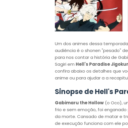
Um dos animes dessa temporada
audiência é o shonen "pesado" des
para nos contar a história de Ga
Sagiri em
Hell's Paradise Jigoku
confira abaixo os detalhes que v
anime ou para ajudar a a recapitul
Sinopse de Hell's Pa
Gabimaru the Hollow
(o Oco), um
frio e sem emoção, foi enganado 
da morte. Cansado de matar e tra
de execução funciona com ele po