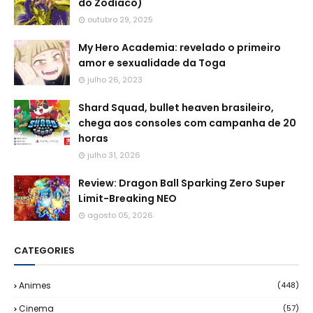
do Zodíaco)
outubro 29, 2025
My Hero Academia: revelado o primeiro
amor e sexualidade da Toga
julho 26, 2023
Shard Squad, bullet heaven brasileiro,
chega aos consoles com campanha de 20
horas
julho 31, 2026
Review: Dragon Ball Sparking Zero Super
Limit-Breaking NEO
agosto 05, 2026
CATEGORIES
Animes
(448)
Cinema
(57)