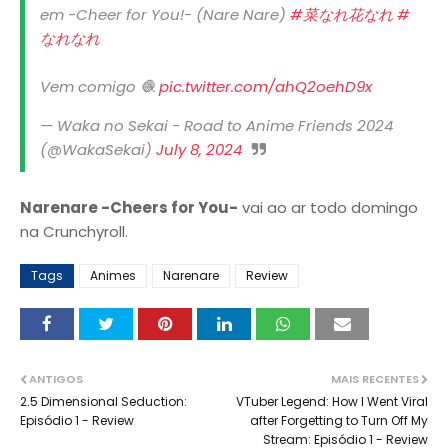
em -Cheer for You!- (Nare Nare)
#菜なれ花なれ
#
なれなれ
Vem comigo 🧶
pic.twitter.com/ahQ2oehD9x
— Waka no Sekai - Road to Anime Friends 2024
(@WakaSekai)
July 8, 2024
Narenare -Cheers for You-
vai ao ar todo domingo
na Crunchyroll.
Tags
Animes
Narenare
Review
ANTIGOS
MAIS RECENTES
2.5 Dimensional Seduction:
VTuber Legend: How I Went Viral
Episódio 1 - Review
after Forgetting to Turn Off My
Stream: Episódio 1 - Review