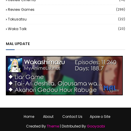
Review Games
(299)
Tokusatsu
(22)
Waka Talk
(23)
MAL UPDATE
Home
About
Contact Us
Apoie o Site
Created By
Theme
| Distributed By
Gooyaabi