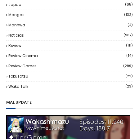
Japao
(65)
Mangas
(132)
Manhwa
(4)
Noticias
(987)
Review
(111)
Review Cinema
(14)
Review Games
(299)
Tokusatsu
(22)
Waka Talk
(23)
MAL UPDATE