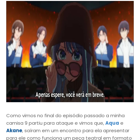
Como vimos no final do episódio passado a minha
camisa 9 partiu para ataque e vimos que,
Aqua
e
Akane
, saíram em um encontro para ela apresentar
para ele como funciona um peça teatral em formato