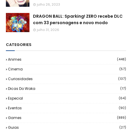
julho 26, 2023
DRAGON BALL: Sparking! ZERO recebe DLC
com 33 personagens e novo modo
julho 31, 2026
CATEGORIES
Animes
(448)
Cinema
(57)
Curiosidades
(137)
Dicas Do Waka
(17)
Especial
(64)
Eventos
(90)
Games
(889)
Guias
(27)