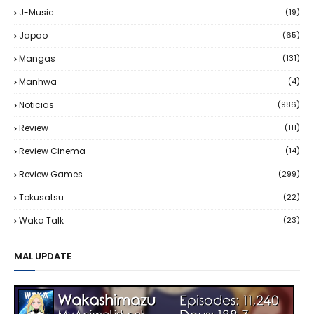
J-Music
(19)
Japao
(65)
Mangas
(131)
Manhwa
(4)
Noticias
(986)
Review
(111)
Review Cinema
(14)
Review Games
(299)
Tokusatsu
(22)
Waka Talk
(23)
MAL UPDATE