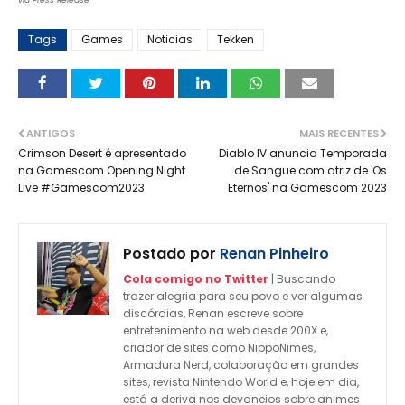
via Press Release
Tags
Games
Noticias
Tekken
ANTIGOS
MAIS RECENTES
Crimson Desert é apresentado
Diablo IV anuncia Temporada
na Gamescom Opening Night
de Sangue com atriz de 'Os
Live #Gamescom2023
Eternos' na Gamescom 2023
Postado por
Renan Pinheiro
Cola comigo no Twitter
| Buscando
trazer alegria para seu povo e ver algumas
discórdias, Renan escreve sobre
entretenimento na web desde 200X e,
criador de sites como NippoNimes,
Armadura Nerd, colaboração em grandes
sites, revista Nintendo World e, hoje em dia,
está a deriva nos devaneios sobre animes