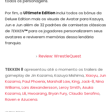
todos os personagens.
Por fim, a
Ultimate Edition
inclui todos os bônus da
Deluxe Edition mais os visuais de Avatar para Kazuya,
Jun e Jun além de 32 padrões de camisetas clássicas
de
TEKKEN
™
para os jogadores personalizarem seus
avatares e reviverem memórias dessa lendária
franquia.
Review: WrestleQuest
TEKKEN 8
apresentou até o momento os trailers de
gameplay de Jin Kazama, Kazuya Mishima,
Xiaoyu
,
Jun
Kazama
,
Paul Phoenix
,
Marshall Law
,
King
,
Jack-8
,
Nina
Williams
,
Lars Alexandersson
,
Leroy Smith
,
Asuka
Kazama
,
Lili
,
Hwoarang
,
Bryan Fury
,
Claudio Serafino
,
Raven e Azucena
.