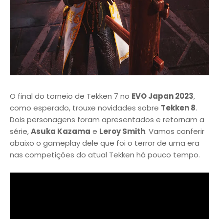
O final do torneio de Tekken 7 no
EVO Japan 2023
,
como esperado, trouxe novidades sobre
Tekken 8
.
Dois personagens foram apresentados e retornam a
série,
Asuka Kazama
e
Leroy Smith
. Vamos conferir
abaixo o gameplay dele que foi o terror de uma era
nas competições do atual Tekken há pouco tempo.