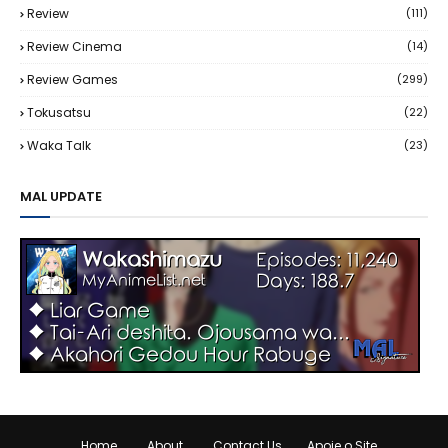
Review
(111)
Review Cinema
(14)
Review Games
(299)
Tokusatsu
(22)
Waka Talk
(23)
MAL UPDATE
Home
About
Contact Us
Apoie o Site