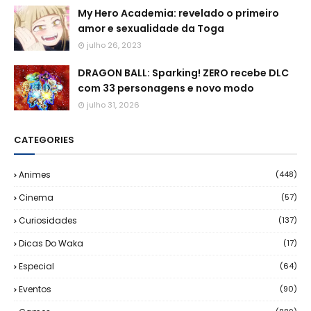
My Hero Academia: revelado o primeiro
amor e sexualidade da Toga
julho 26, 2023
DRAGON BALL: Sparking! ZERO recebe DLC
com 33 personagens e novo modo
julho 31, 2026
CATEGORIES
Animes
(448)
Cinema
(57)
Curiosidades
(137)
Dicas Do Waka
(17)
Especial
(64)
Eventos
(90)