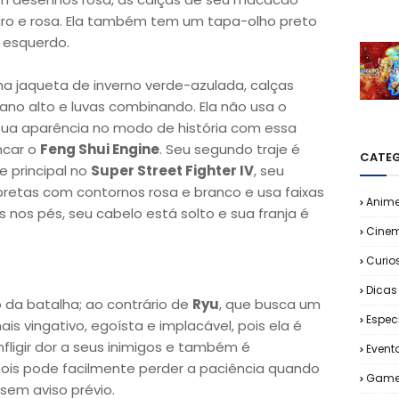
ro e rosa. Ela também tem um tapa-olho preto
 esquerdo.
uma jaqueta de inverno verde-azulada, calças
ano alto e luvas combinando. Ela não usa o
 sua aparência no modo de história com essa
ncar o
Feng Shui Engine
. Seu segundo traje é
CATEG
 principal no
Super Street Fighter IV
, seu
pretas com contornos rosa e branco e usa faixas
Anim
nos pés, seu cabelo está solto e sua franja é
Cine
Curio
Dicas
da batalha; ao contrário de
Ryu
, que busca um
Espec
ais vingativo, egoísta e implacável, pois ela é
fligir dor a seus inimigos e também é
Event
is pode facilmente perder a paciência quando
Game
 sem aviso prévio.