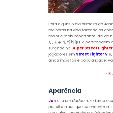
Para alguns o dia primeiro de Jan
melhoras na vida fazendo as coi
maior e mais importante: dia do
リ, 한주리, 韓蛛俐). A personagem do u
surgindo no
Super Street Fighter
jogadores em
Street Fighter V
e,
ainda mais fãs e popularidade.
Bi
Aparência
Juri
usa um
dudou
roxo (uma espé
por oito alças que se encontram 
usa calças compridas e folgadas 