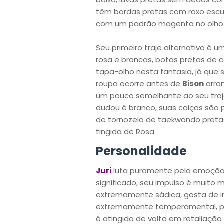
têm bordas pretas com roxo escu
com um padrão magenta no olho
Seu primeiro traje alternativo é 
rosa e brancas, botas pretas de c
tapa-olho nesta fantasia, já que
roupa ocorre antes de
Bison
arra
um pouco semelhante ao seu traje
dudou é branco, suas calças são 
de tornozelo de taekwondo pretas 
tingida de Rosa.
Personalidade
Juri
luta puramente pela emoção 
significado, seu impulso é muito m
extremamente sádica, gosta de in
extremamente temperamental, po
é atingida de volta em retaliação