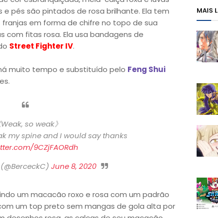
e pés são pintados de rosa brilhante. Ela tem
MAIS 
franjas em forma de chifre no topo de sua
 com fitas rosa. Ela usa bandagens de
 do
Street Fighter IV
.
 há muito tempo e substituído pelo
Feng Shui
es.
Weak, so weak》
ak my spine and I would say thanks
witter.com/9CZjFAORdh
 (@BerceckC)
June 8, 2020
tindo um macacão roxo e rosa com um padrão
com um top preto sem mangas de gola alta por
om desenhos rosa, as calças de seu macacão