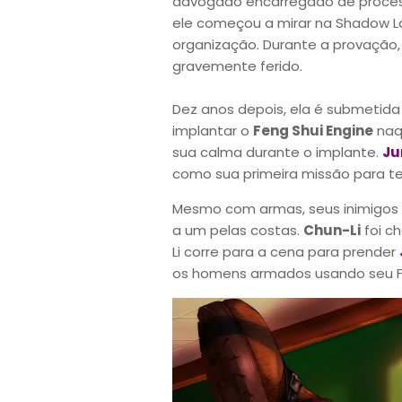
advogado encarregado de proces
ele começou a mirar na Shadow La
organização. Durante a provação, 
gravemente ferido.
Dez anos depois, ela é submetid
implantar o
Feng Shui Engine
naq
sua calma durante o implante.
Ju
como sua primeira missão para tes
Mesmo com armas, seus inimigos 
a um pelas costas.
Chun-Li
foi c
Li corre para a cena para prender
os homens armados usando seu Fe