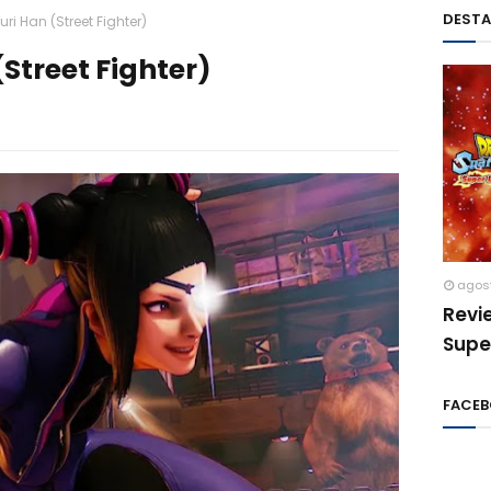
DEST
uri Han (Street Fighter)
(Street Fighter)
agos
Revi
Supe
FACE