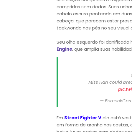
compridas sem dedos. Suas unhas 
cabelo escuro penteado em duas 
cabeça, que parecem estar presas
taekwondo nos pés no seu visual
Seu olho esquerdo foi danificado
Engine
, que amplia suas habilidad
《
Miss Han could bre
pic.t
— BerceckCos
Em
Street Fighter V
ela está ves
em forma de aranha nas costas, 
baixo, luvas pretas sem dedos c