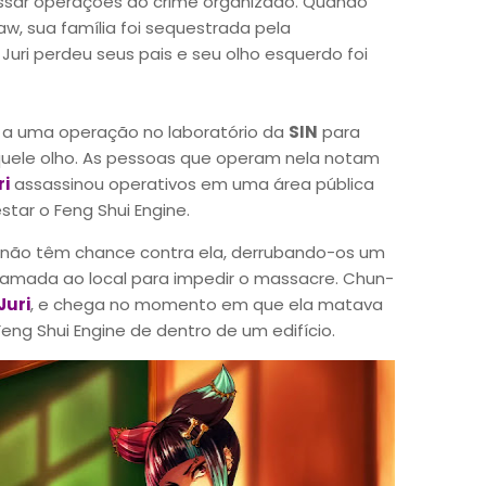
sar operações do crime organizado. Quando
w, sua família foi sequestrada pela
Juri perdeu seus pais e seu olho esquerdo foi
a a uma operação no laboratório da
SIN
para
uele olho. As pessoas que operam nela notam
ri
assassinou operativos em uma área pública
tar o Feng Shui Engine.
não têm chance contra ela, derrubando-os um
hamada ao local para impedir o massacre. Chun-
Juri
, e chega no momento em que ela matava
ng Shui Engine de dentro de um edifício.