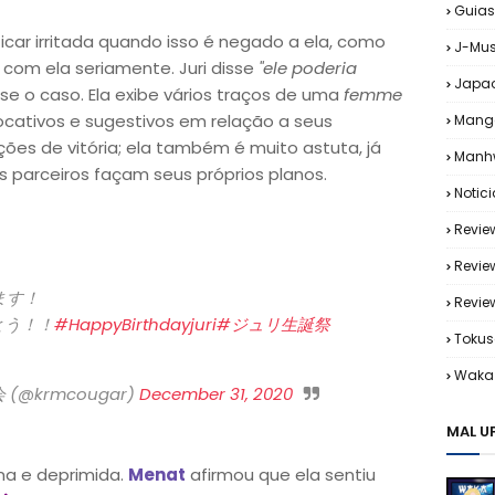
Guias
car irritada quando isso é negado a ela, como
J-Mus
 com ela seriamente. Juri disse
"ele poderia
Japa
se o caso. Ela exibe vários traços de uma
femme
ocativos e sugestivos em relação a seus
Mang
ções de vitória; ela também é muito astuta, já
Manh
s parceiros façam seus próprios planos.
Notic
Revie
Revie
ます！
Revi
とう！！
#HappyBirthdayjuri
#ジュリ生誕祭
Tokus
Waka 
(@krmcougar)
December 31, 2020
MAL U
rna e deprimida.
Menat
afirmou que ela sentiu