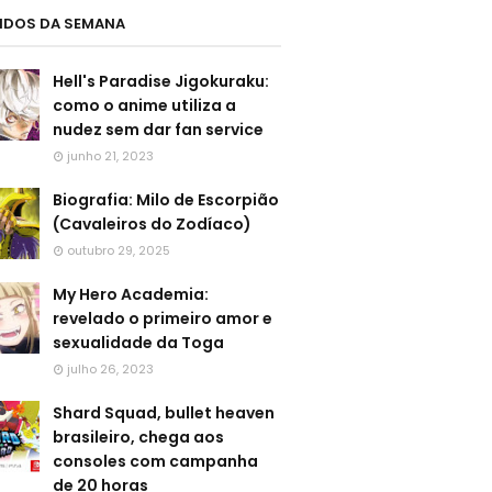
LIDOS DA SEMANA
Hell's Paradise Jigokuraku:
como o anime utiliza a
nudez sem dar fan service
junho 21, 2023
Biografia: Milo de Escorpião
(Cavaleiros do Zodíaco)
outubro 29, 2025
My Hero Academia:
revelado o primeiro amor e
sexualidade da Toga
julho 26, 2023
Shard Squad, bullet heaven
brasileiro, chega aos
consoles com campanha
de 20 horas