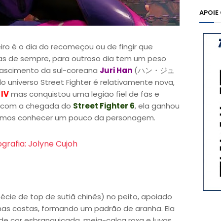
APOIE
eiro é o dia do recomeçou ou de fingir que
sas de sempre, para outroso dia tem um peso
 nascimento da sul-coreana
Juri Han
(ハン・ジュ
niverso Street Fighter é relativamente nova,
 IV
mas conquistou uma legião fiel de fãs e
 com a chegada do
Street Fighter 6
, ela ganhou
 Vamos conhecer um pouco da personagem.
ografia: Jolyne Cujoh
cie de top de sutiã chinês) no peito, apoiado
nas costas, formando um padrão de aranha. Ela
de cor esbranquiçada, meia-calça roxa e luvas