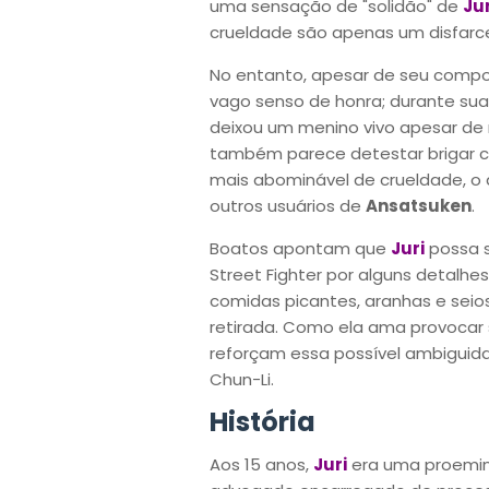
uma sensação de "solidão" de
Jur
crueldade são apenas um disfarc
No entanto, apesar de seu compor
vago senso de honra; durante sua 
deixou um menino vivo apesar de 
também parece detestar brigar c
mais abominável de crueldade, o 
outros usuários de
Ansatsuken
.
Boatos apontam que
Juri
possa s
Street Fighter por alguns detalhes
comidas picantes, aranhas e seios
retirada. Como ela ama provocar s
reforçam essa possível ambiguida
Chun-Li.
História
Aos 15 anos,
Juri
era uma proemin