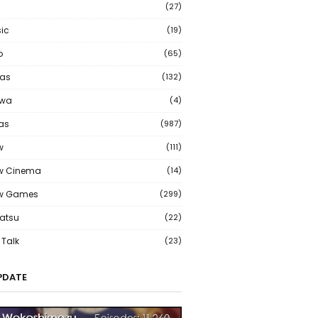
(27)
ic
(19)
o
(65)
as
(132)
wa
(4)
ias
(987)
w
(111)
w Cinema
(14)
ew Games
(299)
atsu
(22)
Talk
(23)
PDATE