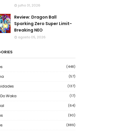
julho 31, 2026
Review: Dragon Ball
Sparking Zero Super Limit-
Breaking NEO
agosto 05, 2026
ORIES
es
(448)
ma
(57)
sidades
(137)
 Do Waka
(17)
ial
(64)
os
(90)
s
(889)