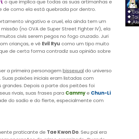
i
, o que implica que todas as suas artimanhas e
e de como ela está quebrada por dentro.
tamento vingativo e cruel, ela ainda tem um
missão (no OVA de Super Street Fighter IV), ela
muitos civis serem pegos no fogo cruzado. Juri
om crianças, e vê
Evil Ryu
como um tipo muito
que de certa forma contradiz sua opinião sobre
er a primeira personagem
bissexual
do universo
. Suas paixões iniciais eram listadas com
 grandes. Depois a parte dos peitões foi
eus rivais, suas frases para
Cammy
e
Chun-Li
de do sadio e do flerte, especialmente com
ente praticante de
Tae Kwon Do
. Seu pai era