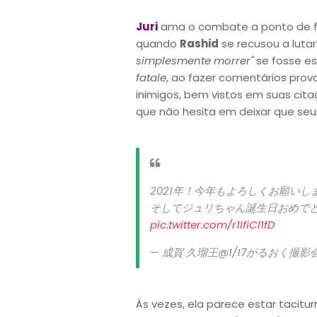
Juri
ama o combate a ponto de fi
quando
Rashid
se recusou a lutar
simplesmente morrer"
se fosse es
fatale
, ao fazer comentários prov
inimigos, bem vistos em suas cita
que não hesita em deixar que seu
2021年！今年もよろしくお願いし
そしてジュリちゃん誕生日おめで
pic.twitter.com/r1IfiCl1fD
— 成賀 久瑠王@1/17がるおく撮影会 
Às vezes, ela parece estar tacitu