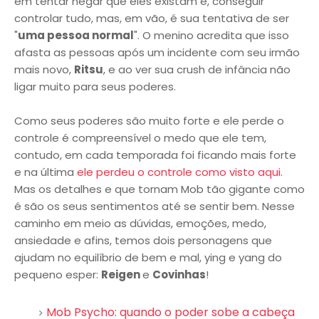
em tentar negar que eles existam e, conseguir
controlar tudo, mas, em vão, é sua tentativa de ser
"
uma pessoa normal
". O menino acredita que isso
afasta as pessoas após um incidente com seu irmão
mais novo,
Ritsu
, e ao ver sua crush de infância não
ligar muito para seus poderes.
Como seus poderes são muito forte e ele perde o
controle é compreensível o medo que ele tem,
contudo, em cada temporada foi ficando mais forte
e na última
ele perdeu o controle como visto aqui
.
Mas os detalhes e que tornam Mob tão gigante como
é são os seus sentimentos até se sentir bem. Nesse
caminho em meio as dúvidas, emoções, medo,
ansiedade e afins, temos dois personagens que
ajudam no equilíbrio de bem e mal, ying e yang do
pequeno esper:
Reigen
e
Covinhas
!
Mob Psycho: quando o poder sobe a cabeça