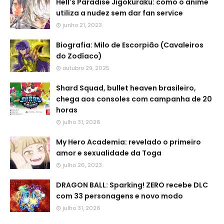
Hell's Paradise Jigokuraku: como o anime
utiliza a nudez sem dar fan service
junho 21, 2023
Biografia: Milo de Escorpião (Cavaleiros
do Zodíaco)
outubro 29, 2025
Shard Squad, bullet heaven brasileiro,
chega aos consoles com campanha de 20
horas
julho 31, 2026
My Hero Academia: revelado o primeiro
amor e sexualidade da Toga
julho 26, 2023
DRAGON BALL: Sparking! ZERO recebe DLC
com 33 personagens e novo modo
julho 31, 2026