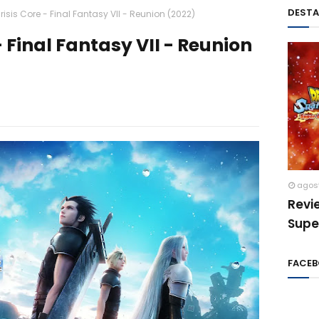
DEST
risis Core - Final Fantasy VII - Reunion (2022)
- Final Fantasy VII - Reunion
agos
Revi
Supe
FACE