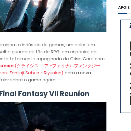
APOIE
ominam a indústria de games, um deles em
elha guarda de fãs de RPG, em especial, da
ento totalmente repaginado de Crisis Core com
eunion
(クライシス コア -ファイナルファンタジー
aru Fantajī Sebun - Riyunion)
para a nova
falar sobre o game agora.
 Final Fantasy VII Reunion