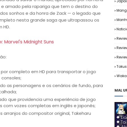
Japa
s e amado pela rapariga que tem o destino do
Mang
a dos sonhos e da honra de Zack — o legado que
completo nesta grande saga que ultrapassou os
Manh
m HD.
Notic
Revie
: Marvel's Midnight Suns
Revie
ão:
Revi
Tokus
 por completo em HD para transportar o jogo
Waka 
 consoles;
ndo as personagens e os cenários de fundo, para
MAL U
talhada;
o que providencia uma experiência de jogo
os com vozes completas em inglês e japonês;
rranjos do compositor original, Takeharu