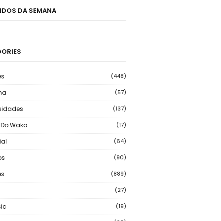
LIDOS DA SEMANA
ORIES
es
(448)
ma
(57)
sidades
(137)
 Do Waka
(17)
ial
(64)
os
(90)
s
(889)
(27)
ic
(19)