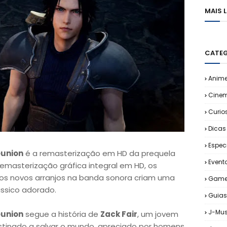
MAIS 
CATEG
Anim
Cine
Curio
Dicas
Espec
eunion
é a remasterização em HD da prequela
Event
 remasterização gráfica integral em HD, os
os novos arranjos na banda sonora criam uma
Game
ássico adorado.
Guias
J-Mus
eunion
segue a história de
Zack Fair
, um jovem
stinado a salvar o mundo, apreciado por homens