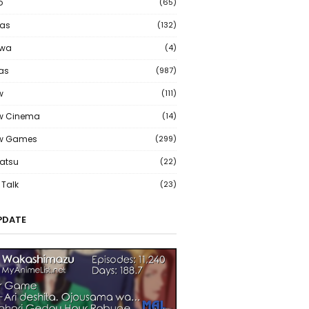
o
(65)
as
(132)
wa
(4)
ias
(987)
w
(111)
w Cinema
(14)
ew Games
(299)
atsu
(22)
Talk
(23)
PDATE