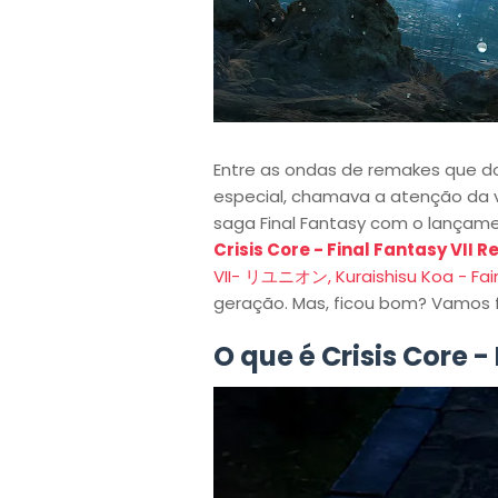
Entre as ondas de remakes que d
especial, chamava a atenção da v
saga Final Fantasy com o lançam
Crisis Core - Final Fantasy VII R
VII- リユニオン, Kuraishisu Koa - Fain
geração. Mas, ficou bom? Vamos 
O que é Crisis Core -