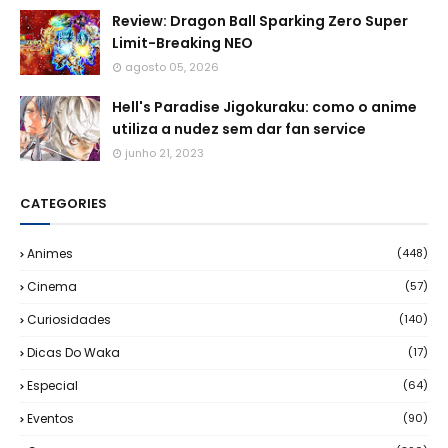
Review: Dragon Ball Sparking Zero Super
Limit-Breaking NEO
agosto 05, 2026
Hell's Paradise Jigokuraku: como o anime
utiliza a nudez sem dar fan service
junho 21, 2023
CATEGORIES
Animes
(448)
Cinema
(57)
Curiosidades
(140)
Dicas Do Waka
(17)
Especial
(64)
Eventos
(90)