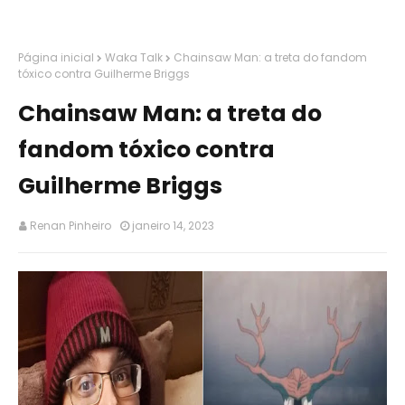
Página inicial
Waka Talk
Chainsaw Man: a treta do fandom
tóxico contra Guilherme Briggs
Chainsaw Man: a treta do
fandom tóxico contra
Guilherme Briggs
Renan Pinheiro
janeiro 14, 2023