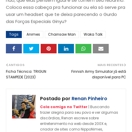
não, que elas pensem igual e se tornem seu rebanho.
Coloca essa cabeça pra funcionar ou ela só serve pra
usar um headset que te deixa parecendo o Gurdo
das Forças Especiais Ginyu?
Tags
Animes
Chainsaw Man
Waka Talk
ANTIGOS
MAIS RECENTES
Ficha Técnica: TRIGUN
Finnish Army Simulator já está
STAMPEDE (2023)
disponível para PC
Postado por
Renan Pinheiro
Cola comigo no Twitter
| Buscando
trazer alegria para seu povo e ver algumas
discórdias, Renan escreve sobre
entretenimento na web desde 200X e,
criador de sites como NippoNimes,