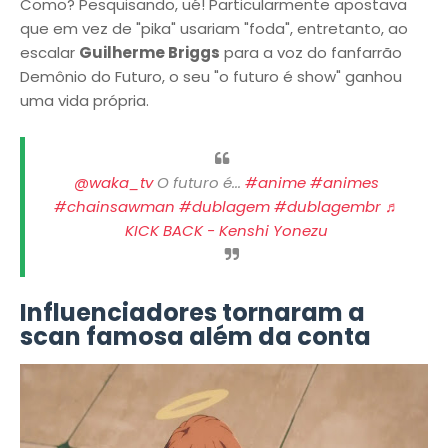
Como? Pesquisando, ué! Particularmente apostava
que em vez de "pika" usariam "foda", entretanto, ao
escalar
Guilherme Briggs
para a voz do fanfarrão
Demônio do Futuro, o seu "o futuro é show" ganhou
uma vida própria.
@waka_tv
O futuro é...
#anime
#animes
#chainsawman
#dublagem
#dublagembr
♬
KICK BACK - Kenshi Yonezu
Influenciadores tornaram a
scan famosa além da conta