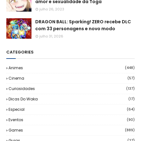
amor e sexualidade da Toga
julho 26, 2023
DRAGON BALL: Sparking! ZERO recebe DLC
com 33 personagens e novo modo
julho 31, 2026
CATEGORIES
Animes
(448)
Cinema
(57)
Curiosidades
(137)
Dicas Do Waka
(17)
Especial
(64)
Eventos
(90)
Games
(889)
Guias
(27)