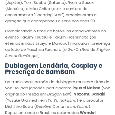
(Júpiter), Tom Saeba (Saturno), Ryoma Sasaki
(Mercúrio) e Mika Chiba (atriz e cantora do
encerramento "Shooting Star") emocionaram a
geração que acompanhou a série nos anos 90.
Completando o time de heróis, os embaixadores do
evento Takumi Tsutsui e Takumi Hashimoto (os
eternos irmãos Jiraiya e Manabu) marcaram presença
ao lado de Yasuhisa Furuhara (o Go-On Red de
Engine
Sentai Go-Onger
).
Dublagem Lendária, Cosplay e
Presença de BamBam
Os tradicionais painéis de dublagem reuniram titãs da
voz. Do lado japonês, participaram
Ryusei Nakao
(voz
original do Freeza em
Dragon Ball
),
Nozomu Sasaki
(Yusuke Urameshi em
Yu Yu Hakusho
) e o produtor
Michihiko Suwa (
Detetive Conan
e
InuYasha
).
Representando o Brasil, os aclamados
Wendel