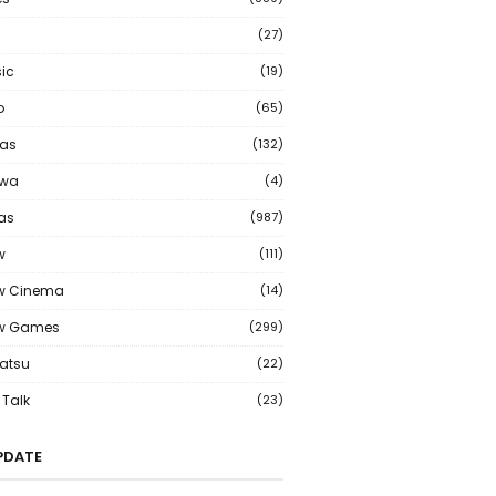
(27)
ic
(19)
o
(65)
as
(132)
wa
(4)
ias
(987)
w
(111)
w Cinema
(14)
ew Games
(299)
atsu
(22)
Talk
(23)
PDATE