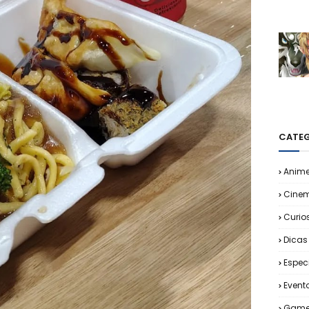
CATEG
Anim
Cine
Curio
Dicas
Espec
Event
Game