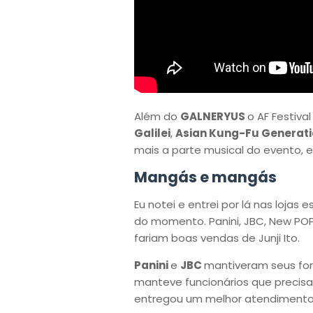
Além do
GALNERYUS
o AF Festiv
Galilei
,
Asian Kung-Fu Generat
mais a parte musical do evento, 
Mangás e mangás
Eu notei e entrei por lá nas lojas
do momento. Panini, JBC, New POP 
fariam boas vendas de Junji Ito.
Panini
e
JBC
mantiveram seus for
manteve funcionários que precis
entregou um melhor atendimento