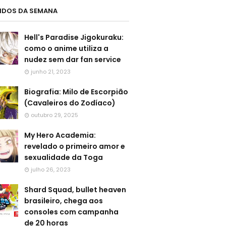
LIDOS DA SEMANA
Hell's Paradise Jigokuraku:
como o anime utiliza a
nudez sem dar fan service
junho 21, 2023
Biografia: Milo de Escorpião
(Cavaleiros do Zodíaco)
outubro 29, 2025
My Hero Academia:
revelado o primeiro amor e
sexualidade da Toga
julho 26, 2023
Shard Squad, bullet heaven
brasileiro, chega aos
consoles com campanha
de 20 horas