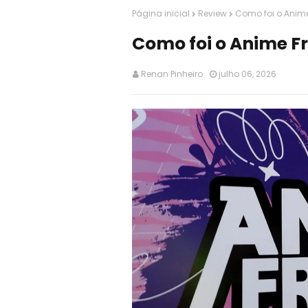
Página inicial
Review
Como foi o Anime
Como foi o Anime F
Renan Pinheiro
julho 06, 2026