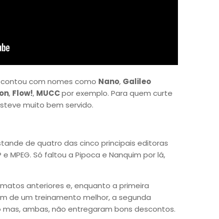
al contou com nomes como
Nano
,
Galileo
ion
,
Flow!
,
MUCC
por exemplo. Para quem curte
esteve muito bem servido.
 estande de quatro das cinco principais editoras
e MPEG. Só faltou a Pipoca e Nanquim por lá,
matos anteriores e, enquanto a primeira
am de um treinamento melhor, a segunda
 mas, ambas, não entregaram bons descontos.