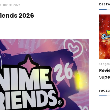
DEST
 Friends 2026
riends 2026
agos
Revi
Supe
FACE