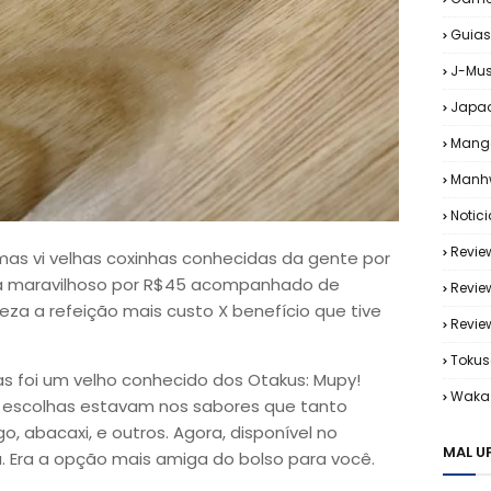
Guias
J-Mus
Japa
Mang
Manh
Notic
Revie
as vi velhas coxinhas conhecidas da gente por
ba maravilhoso por R$45 acompanhado de
Revie
eza a refeição mais custo X benefício que tive
Revi
Tokus
s foi um velho conhecido dos Otakus: Mupy!
Waka 
s escolhas estavam nos sabores que tanto
abacaxi, e outros. Agora, disponível no
MAL U
a. Era a opção mais amiga do bolso para você.