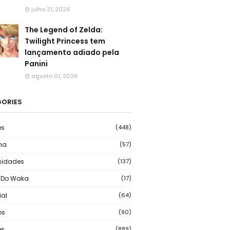
julho 31, 2026
The Legend of Zelda:
Twilight Princess tem
lançamento adiado pela
Panini
agosto 01, 2026
ORIES
es
(448)
ma
(57)
sidades
(137)
 Do Waka
(17)
ial
(64)
os
(90)
s
(889)