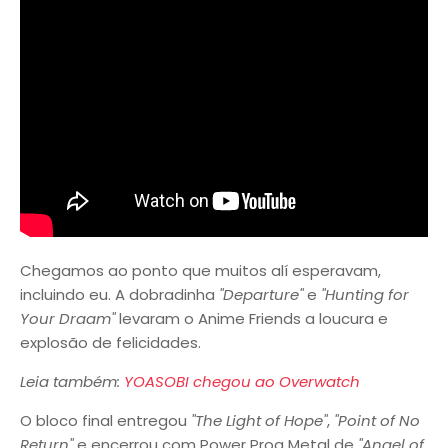
Chegamos ao ponto que muitos alí esperavam,
incluindo eu. A dobradinha
"Departure"
e
"Hunting for
Your Draam"
levaram o Anime Friends a loucura e
explosão de felicidades.
Leia também:
YOASOBI chegou ao Overwatch
O bloco final entregou
"The Light of Hope"
,
"Point of No
Return"
e encerrou com Power Prog Metal de
"Angel of