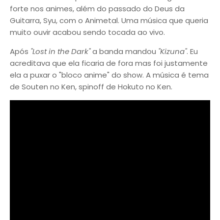
forte nos animes, além do passado do Deus da
Guitarra, Syu, com o Animetal. Uma música que queria
muito ouvir acabou sendo tocada ao vivo.
Após
"Lost in the Dark"
a banda mandou
"Kizuna"
. Eu
acreditava que ela ficaria de fora mas foi justamente
ela a puxar o "bloco anime" do show. A música é tema
de Souten no Ken, spinoff de Hokuto no Ken.