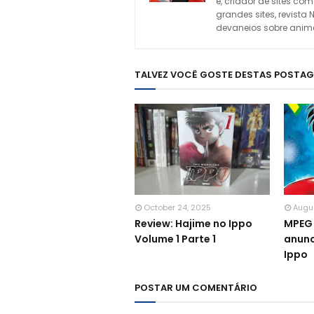
e, criador de sites c
grandes sites, revista 
devaneios sobre animes
TALVEZ VOCÊ GOSTE DESTAS POSTA
October 24, 2025
Augus
Review: Hajime no Ippo
MPEG 
Volume 1 Parte 1
anunc
Ippo
POSTAR UM COMENTÁRIO