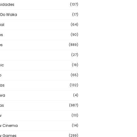
sidades
(137)
 Do Waka
(17)
ial
(64)
os
(90)
s
(889)
(27)
ic
(19)
o
(65)
as
(132)
wa
(4)
ias
(987)
w
(111)
w Cinema
(14)
ew Games
(299)