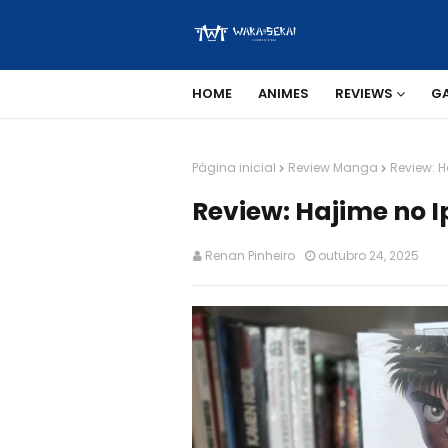
HOME
ANIMES
REVIEWS
G
Página inicial
Review Manga
Review: H
Review: Hajime no I
Renan Pinheiro
outubro 24, 2025