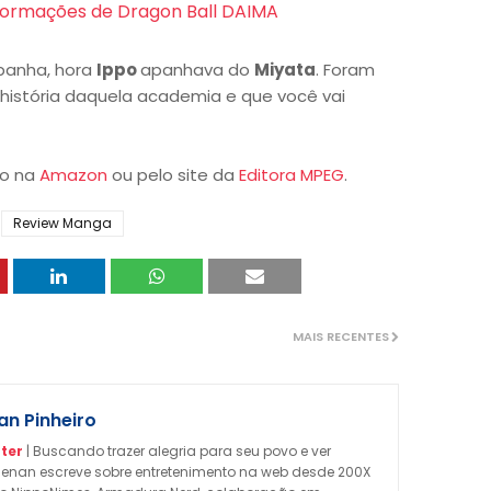
sformações de Dragon Ball DAIMA
panha, hora
Ippo
apanhava do
Miyata
. Foram
 história daquela academia e que você vai
do na
Amazon
ou pelo site da
Editora MPEG
.
Review Manga
MAIS RECENTES
n Pinheiro
ter
| Buscando trazer alegria para seu povo e ver
enan escreve sobre entretenimento na web desde 200X