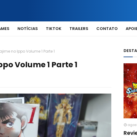
AMES
NOTÍCIAS
TIKTOK
TRAILERS
CONTATO
APOIE
DEST
ajime no Ippo Volume 1 Parte 1
ppo Volume 1 Parte 1
agos
Revi