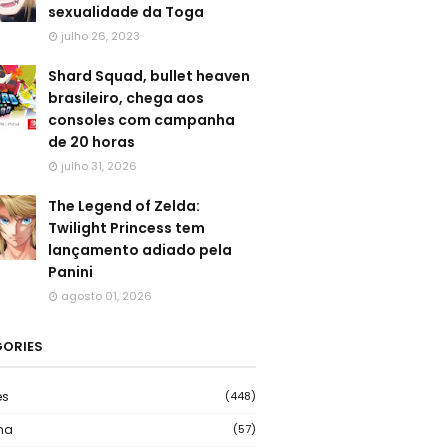
sexualidade da Toga
julho 26, 2023
Shard Squad, bullet heaven
brasileiro, chega aos
consoles com campanha
de 20 horas
julho 31, 2026
The Legend of Zelda:
Twilight Princess tem
lançamento adiado pela
Panini
agosto 01, 2026
ORIES
es
(448)
ma
(57)