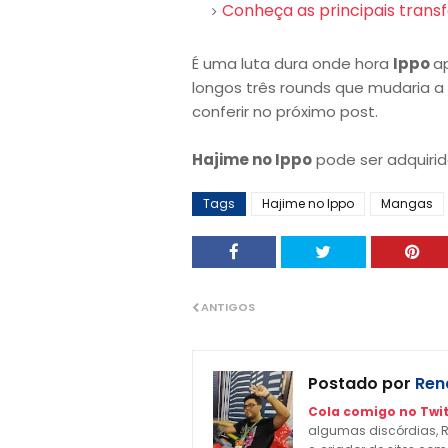
Conheça as principais tran
É uma luta dura onde hora
Ippo
a
longos três rounds que mudaria a
conferir no próximo post.
Hajime no Ippo
pode ser adquiri
Tags
Hajime no Ippo
Mangas
ANTIGOS
Postado por
Rena
Cola comigo no Twit
algumas discórdias, R