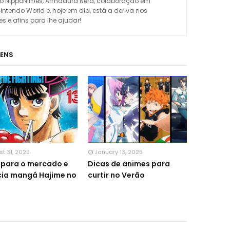
omo NippoNimes, Armadura Nerd, colaboração em
Nintendo World e, hoje em dia, está a deriva nos
 e afins para lhe ajudar!
GENS
t 31, 2025
January 13, 2025
para o mercado e
Dicas de animes para
ia mangá Hajime no
curtir no Verão