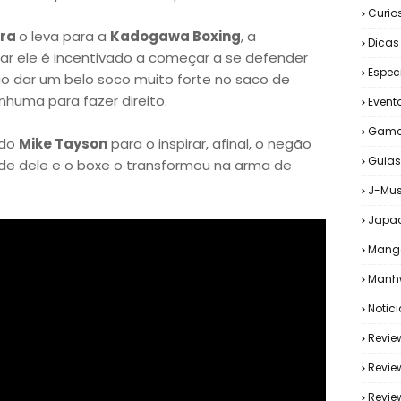
Curio
ra
o leva para a
Kadogawa Boxing
, a
Dicas
ar ele é incentivado a começar a se defender
Espec
o dar um belo soco muito forte no saco de
uma para fazer direito.
Event
Game
 do
Mike Tayson
para o inspirar, afinal, o negão
Guias
e dele e o boxe o transformou na arma de
J-Mus
Japa
Mang
Manh
Notic
Revie
Revie
Revi