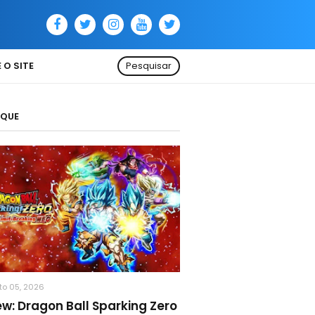
 O SITE
Pesquisar
AQUE
to 05, 2026
ew: Dragon Ball Sparking Zero