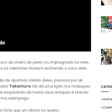
co de cheiro de peixe cru impregnado na nele,
a os valentões ficarem enchendo o saco dele.
a de apanhar calado deles, passava por ali
tador
Takamura
. Ele dá uma lição nos moleques
CATEG
s esquivando de todos seus ataques e tirando
forma relâmpago
Anim
Cine
 forte que um direto no queixo.