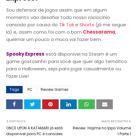
Sou defensor de jogos assim que em algum
momento vão desafiar todo nosso raciocínio
cansado por causa do
Tik Tok
e
Shorts
(já me segue
lá) e, assim como foi com o bom
Chessarama
,
queimar um pouco a muca vai fazer bem.
Spooky Express
está disponível na Steam é um
game gostosinho para você que quer algo temático
para o Halloween, seja para jogar casualmente ou
fazer Live!
Tags
PC
Review Games
ANTIGOS
MAIS RECENTES
ONCE UPON A KATAMARI já está
Review: Hajime no Ippo Volume
disponível para PC e consoles
1 Parte 1