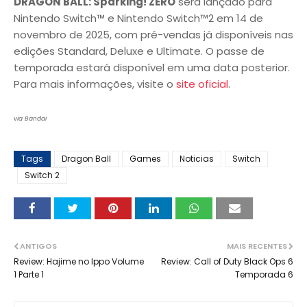
DRAGON BALL: Sparking! ZERO
será lançado para
Nintendo Switch™ e Nintendo Switch™2 em 14 de
novembro de 2025, com pré-vendas já disponíveis nas
edições Standard, Deluxe e Ultimate. O passe de
temporada estará disponível em uma data posterior.
Para mais informações, visite o
site oficial
.
via Bandai
Tags
Dragon Ball
Games
Noticias
Switch
Switch 2
ANTIGOS
MAIS RECENTES
Review: Hajime no Ippo Volume
Review: Call of Duty Black Ops 6
1 Parte 1
Temporada 6