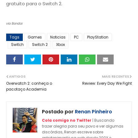
gratuito para o Switch 2.
via Bandai
Tags
Games
Noticias
PC
PlayStation
Switch
Switch 2
Xbox
ANTIGOS
MAIS RECENTES
Overwatch 2: conheça o
Review: Every Day We Fight
pacotaço Academia
Postado por
Renan Pinheiro
Cola comigo no Twitter
| Buscando
trazer alegria para seu povo e ver algumas
discórdias, Renan escreve sobre
entretenimento na web desde 200X e,