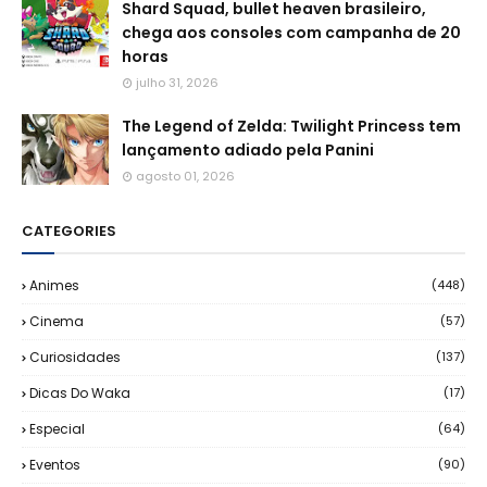
Shard Squad, bullet heaven brasileiro,
chega aos consoles com campanha de 20
horas
julho 31, 2026
The Legend of Zelda: Twilight Princess tem
lançamento adiado pela Panini
agosto 01, 2026
CATEGORIES
Animes
(448)
Cinema
(57)
Curiosidades
(137)
Dicas Do Waka
(17)
Especial
(64)
Eventos
(90)