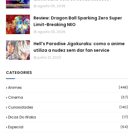
agosto 05, 2026
Review: Dragon Ball Sparking Zero Super
Limit-Breaking NEO
agosto 05, 2026
Hell's Paradise Jigokuraku: como o anime
utiliza a nudez sem dar fan service
junho 21, 2023
CATEGORIES
Animes
(448)
Cinema
(57)
Curiosidades
(140)
Dicas Do Waka
(17)
Especial
(64)