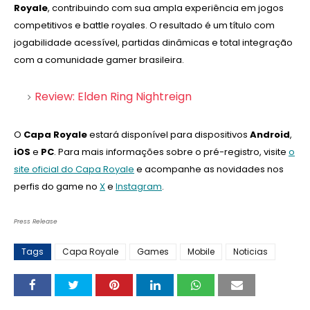
Royale
, contribuindo com sua ampla experiência em jogos
competitivos e battle royales. O resultado é um título com
jogabilidade acessível, partidas dinâmicas e total integração
com a comunidade gamer brasileira.
Review: Elden Ring Nightreign
O
Capa Royale
estará disponível para dispositivos
Android
,
iOS
e
PC
. Para mais informações sobre o pré-registro, visite
o
site oficial do Capa Royale
e acompanhe as novidades nos
perfis do game no
X
e
Instagram
.
Press Release
Tags
Capa Royale
Games
Mobile
Noticias