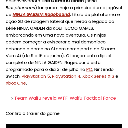
desenvolvedora
The Game Kitchen
(série
Blasphemous
) lançaram hoje a primeira demo jogável
de
NINJA GAIDEN: Ragebound
, título de plataforma e
ação 2D de rolagem lateral que herda o legado da
série NINJA GAIDEN da KOEI TECMO GAMES,
embarcando em uma nova aventura. Os ninjas
podem começar a eviscerar o mal demoníaco
baixando a demo no Steam como parte do Steam
Vem Aí (de 9 a 16 de junho). O lançamento digital
completo de NINJA GAIDEN: Ragebound está
programado para o dia 31 de julho no
PC
, Nintendo
Switch,
PlayStation 5
,
PlayStation 4
,
Xbox Series X|S
e
Xbox One
.
Team Waifu revela WTF: Waifu Tactical Force
Confira o trailer do game: