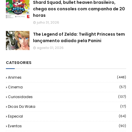
Shard Squad, bullet heaven brasileiro,
chega aos consoles com campanha de 20
horas
julho 31, 2026
The Legend of Zelda: Twilight Princess tem
lançamento adiado pela Panini
agosto 01, 2026
CATEGORIES
Animes
(448)
Cinema
(57)
Curiosidades
(137)
Dicas Do Waka
(17)
Especial
(64)
Eventos
(90)