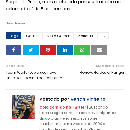
Sergio de Prado, mais conhecido por seu trabalho na
aclamada série Blasphemous.
Press Release
Tags
Games
Ninja Gaiden
Noticias
PC
ANTIGOS
MAIS RECENTES
Team Waifu revela seu novo
Review: Hordes of Hunger
título, WTF: Waifu Tactical Force
Postado por
Renan Pinheiro
Cola comigo no Twitter
| Buscando
trazer alegria para seu povo e ver algumas
discórdias, Renan escreve sobre
entretenimento na web desde 200X e,
criador de sites como NippoNimes,