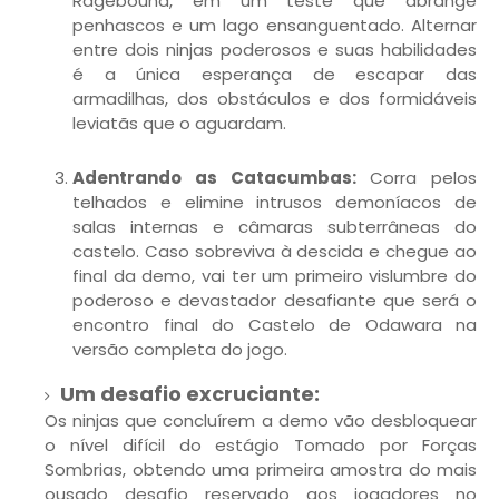
Ragebound, em um teste que abrange
penhascos e um lago ensanguentado. Alternar
entre dois ninjas poderosos e suas habilidades
é a única esperança de escapar das
armadilhas, dos obstáculos e dos formidáveis
leviatãs que o aguardam.
Adentrando as Catacumbas:
Corra pelos
telhados e elimine intrusos demoníacos de
salas internas e câmaras subterrâneas do
castelo. Caso sobreviva à descida e chegue ao
final da demo, vai ter um primeiro vislumbre do
poderoso e devastador desafiante que será o
encontro final do Castelo de Odawara na
versão completa do jogo.
Um desafio excruciante:
Os ninjas que concluírem a demo vão desbloquear
o nível difícil do estágio Tomado por Forças
Sombrias, obtendo uma primeira amostra do mais
ousado desafio reservado aos jogadores no