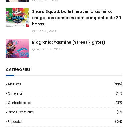
julho 26, 2023
Shard Squad, bullet heaven brasileiro,
chega aos consoles com campanha de 20
horas
julho 31, 2026
Biografia: Yasmine (Street Fighter)
agosto 05, 2026
CATEGORIES
Animes
(448)
Cinema
(57)
Curiosidades
(137)
Dicas Do Waka
(17)
Especial
(64)