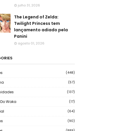
julho 31, 2026
The Legend of Zelda:
Twilight Princess tem
lançamento adiado pela
Panini
agosto 01, 2026
ORIES
es
(448)
ma
(57)
sidades
(137)
 Do Waka
(17)
ial
(64)
os
(90)
s
(889)