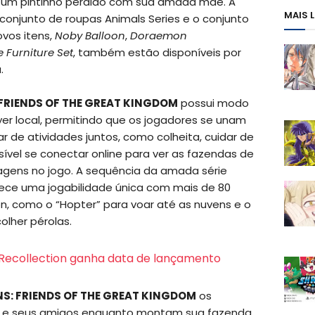
ir um pintinho perdido com sua amada mãe. A
MAIS 
onjunto de roupas Animals Series e o conjunto
ovos itens,
Noby Balloon
,
Doraemon
 Furniture Set
, também estão disponíveis por
.
FRIENDS OF THE GREAT KINGDOM
possui modo
yer local, permitindo que os jogadores se unam
r de atividades juntos, como colheita, cuidar de
vel se conectar online para ver as fazendas de
agens no jogo. A sequência da amada série
ce uma jogabilidade única com mais de 80
n, como o “Hopter” para voar até as nuvens e o
olher pérolas.
 Recollection ganha data de lançamento
S: FRIENDS OF THE GREAT KINGDOM
os
 e seus amigos enquanto montam sua fazenda