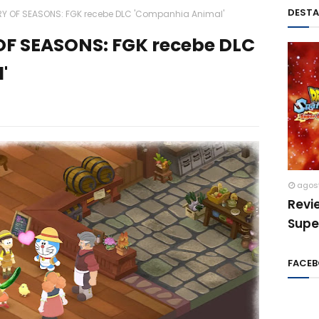
DEST
 OF SEASONS: FGK recebe DLC 'Companhia Animal'
 SEASONS: FGK recebe DLC
'
agos
Revi
Supe
FACE