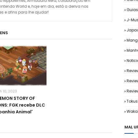
omo NippoNimes, Armadura Nerd, colaboração em
Nintendo World e, hoje em dia, está a deriva nos
Guias
 e afins para lhe ajudar!
J-Mus
Japa
GENS
Mang
Manh
Notic
Revie
Revie
Revi
h 10, 2023
EMON STORY OF
Tokus
NS: FGK recebe DLC
anhia Animal'
Waka 
MAL U