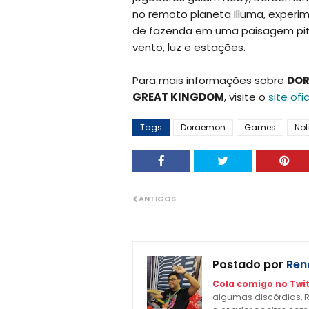
no remoto planeta Illuma, experi
de fazenda em uma paisagem pito
vento, luz e estações.
Para mais informações sobre
DOR
GREAT KINGDOM
, visite o
site ofic
Tags
Doraemon
Games
Not
ANTIGOS
Postado por
Rena
Cola comigo no Twit
algumas discórdias, R