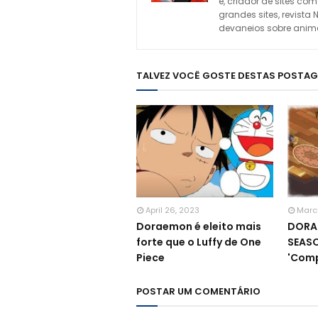
e, criador de sites c
grandes sites, revista 
devaneios sobre animes
TALVEZ VOCÊ GOSTE DESTAS POSTA
April 26, 2023
Marc
Doraemon é eleito mais
DORA
forte que o Luffy de One
SEASO
Piece
'Comp
POSTAR UM COMENTÁRIO