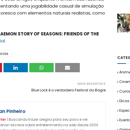
mentando uma jogabilidade casual de simulação
resca com elementos naturais realistas, como
AEMON STORY OF SEASONS: FRIENDS OF THE
ial
.
icias
CATEG
Anim
Cine
MAIS RECENTES
Blue Lock é o verdadeiro Festival do Bagre
Curio
Dicas
n Pinheiro
Espec
ter
| Buscando trazer alegria para seu povo e ver
Event
enan escreve sobre entretenimento na web desde 200X
Game