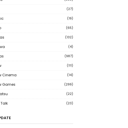
(27)
ic
(19)
o
(65)
as
(132)
wa
(4)
ias
(987)
w
(111)
w Cinema
(14)
ew Games
(299)
atsu
(22)
Talk
(23)
PDATE