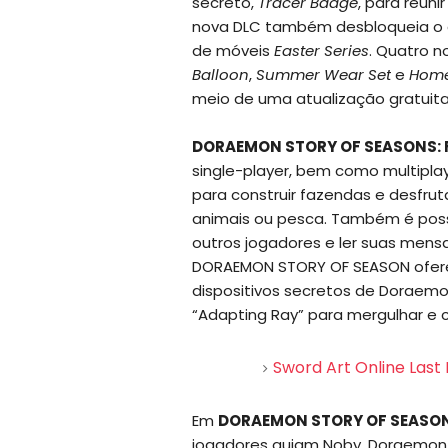
secreto,
Tracer Badge
, para reun
nova DLC também desbloqueia o c
de móveis
Easter Series
. Quatro n
Balloon
,
Summer Wear Set
e
Home
meio de uma atualização gratuita
DORAEMON STORY OF SEASONS: 
single-player, bem como multipla
para construir fazendas e desfruta
animais ou pesca. Também é possí
outros jogadores e ler suas mens
DORAEMON STORY OF SEASON ofere
dispositivos secretos de Doraemo
“Adapting Ray” para mergulhar e c
Sword Art Online Last
Em
DORAEMON STORY OF SEASON
jogadores guiam Noby, Doraemon