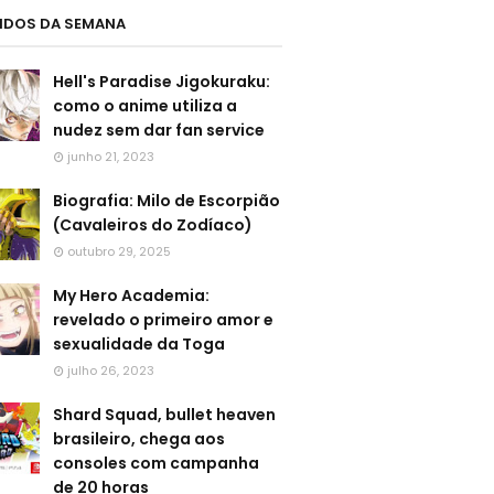
LIDOS DA SEMANA
Hell's Paradise Jigokuraku:
como o anime utiliza a
nudez sem dar fan service
junho 21, 2023
Biografia: Milo de Escorpião
(Cavaleiros do Zodíaco)
outubro 29, 2025
My Hero Academia:
revelado o primeiro amor e
sexualidade da Toga
julho 26, 2023
Shard Squad, bullet heaven
brasileiro, chega aos
consoles com campanha
de 20 horas