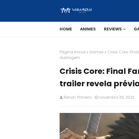
HOME
ANIMES
REVIEWS
G
Página inicial
Games
Crisis Core: Fina
dublagem
Crisis Core: Final F
trailer revela prév
Renan Pinheiro
novembro 29, 2022