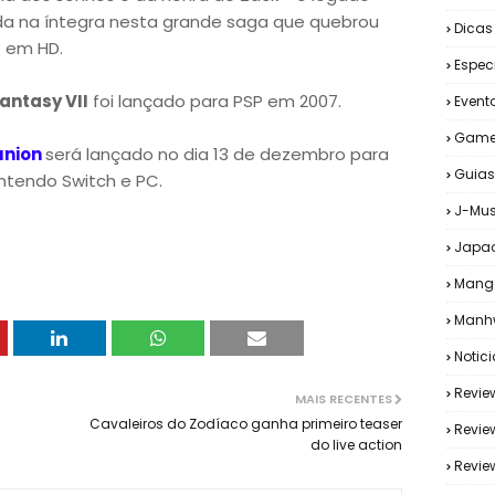
da na íntegra nesta grande saga que quebrou
Dicas
o em HD.
Espec
Fantasy VII
foi lançado para PSP em 2007.
Event
Game
eunion
será lançado no dia 13 de dezembro para
Guias
intendo Switch e PC.
J-Mus
Japa
Mang
Manh
Notic
Revie
MAIS RECENTES
Cavaleiros do Zodíaco ganha primeiro teaser
Revie
do live action
Revi