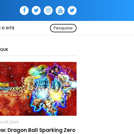
 O SITE
Pesquisar
AQUE
to 05, 2026
ew: Dragon Ball Sparking Zero