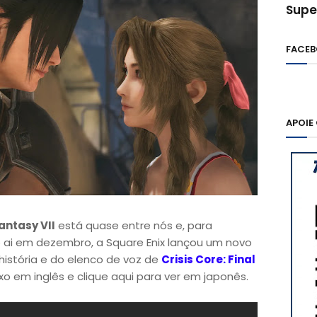
Supe
FACE
APOIE
Fantasy VII
está quase entre nós e, para
 ai em dezembro, a Square Enix lançou um novo
 história e do elenco de voz de
Crisis Core: Final
ixo em inglês e clique aqui para ver em japonês.