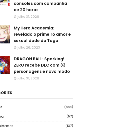
consoles com campanha
de 20 horas
julho 31, 2026
My Hero Academia:
revelado o primeiro amor e
sexualidade da Toga
julho 26, 2023
DRAGON BALL: Sparking!
ZERO recebe DLC com 33
personagens e novo modo
julho 31, 2026
ORIES
es
(448)
ma
(57)
sidades
(137)