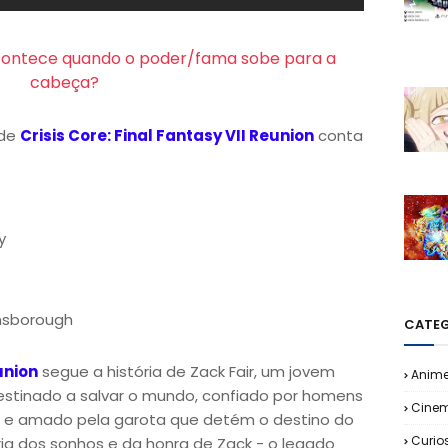
acontece quando o poder/fama sobe para a
cabeça?
 de
Crisis Core: Final Fantasy VII Reunion
conta
y
insborough
CATEG
union
segue a história de Zack Fair, um jovem
Anim
estinado a salvar o mundo, confiado por homens
Cine
 e amado pela garota que detém o destino do
Curio
ria dos sonhos e da honra de Zack - o legado