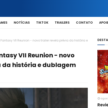
AMES
NOTÍCIAS
TIKTOK
TRAILERS
CONTATO
APOIE
DEST
l Fantasy VII Reunion - novo trailer revela prévia da história e
antasy VII Reunion - novo
ia da história e dublagem
agos
Revi