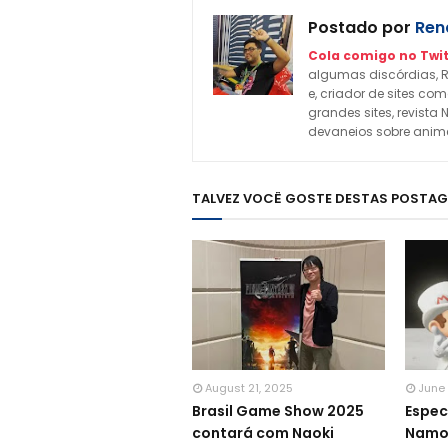
Postado por
Rena
Cola comigo no Twit
algumas discórdias, R
e, criador de sites c
grandes sites, revista 
devaneios sobre animes
TALVEZ VOCÊ GOSTE DESTAS POSTA
August 21, 2025
June 
Brasil Game Show 2025
Espec
contará com Naoki
Namor