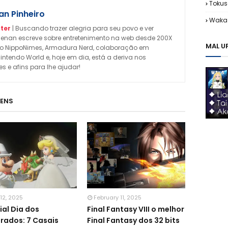
Tokus
n Pinheiro
Waka 
ter
| Buscando trazer alegria para seu povo e ver
enan escreve sobre entretenimento na web desde 200X
MAL U
omo NippoNimes, Armadura Nerd, colaboração em
Nintendo World e, hoje em dia, está a deriva nos
 e afins para lhe ajudar!
GENS
12, 2025
February 11, 2025
ial Dia dos
Final Fantasy VIII o melhor
ados: 7 Casais
Final Fantasy dos 32 bits