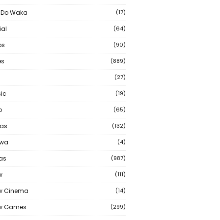
 Do Waka
(17)
ial
(64)
os
(90)
s
(889)
(27)
ic
(19)
o
(65)
as
(132)
wa
(4)
ias
(987)
w
(111)
w Cinema
(14)
ew Games
(299)