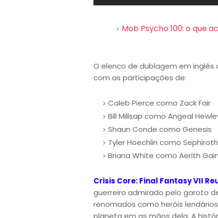
Mob Psycho 100: o que 
O elenco de dublagem em inglês
com as participações de:
Caleb Pierce como Zack Fair
Bill Millsap como Angeal Hewle
Shaun Conde como Genesis
Tyler Hoechlin como Sephiroth
Briana White como Aerith Ga
Crisis Core: Final Fantasy VII Re
guerreiro admirado pelo garoto d
renomados como heróis lendários
planeta em as mãos dela. A histó