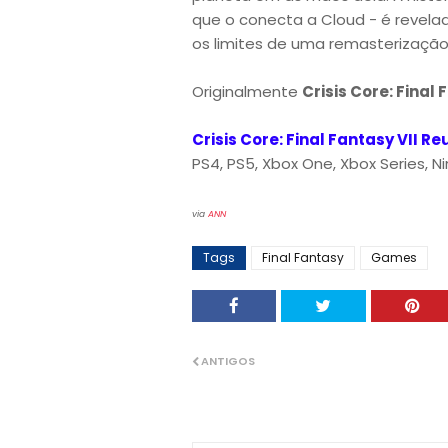
que o conecta a Cloud - é revela
os limites de uma remasterizaçã
Originalmente
Crisis Core: Final 
Crisis Core: Final Fantasy VII R
PS4, PS5, Xbox One, Xbox Series, N
via
ANN
Tags
Final Fantasy
Games
ANTIGOS