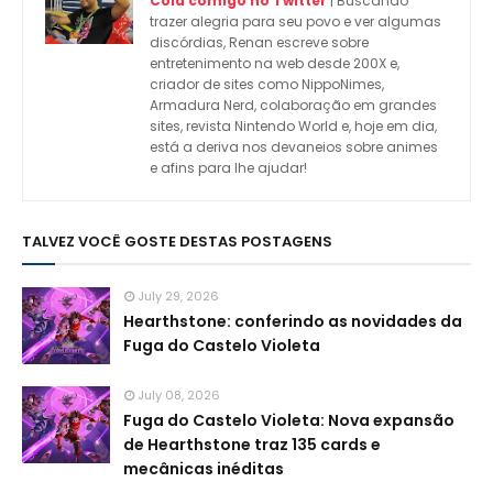
Cola comigo no Twitter
| Buscando
trazer alegria para seu povo e ver algumas
discórdias, Renan escreve sobre
entretenimento na web desde 200X e,
criador de sites como NippoNimes,
Armadura Nerd, colaboração em grandes
sites, revista Nintendo World e, hoje em dia,
está a deriva nos devaneios sobre animes
e afins para lhe ajudar!
TALVEZ VOCÊ GOSTE DESTAS POSTAGENS
July 29, 2026
Hearthstone: conferindo as novidades da
Fuga do Castelo Violeta
July 08, 2026
Fuga do Castelo Violeta: Nova expansão
de Hearthstone traz 135 cards e
mecânicas inéditas