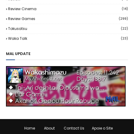
Review Cinema
(14)
Review Games
(299)
Tokusatsu
(22)
Waka Talk
(23)
MAL UPDATE
Home
About
Contact Us
Apoie o Site