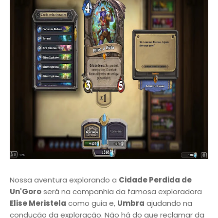
Nossa aventura explorando a
Cidade Perdida de
Un'Goro
será na companhia da famosa exploradora
Elise Meristela
como guia e,
Umbra
ajudando na
condução da exploração. Não há do que reclamar da