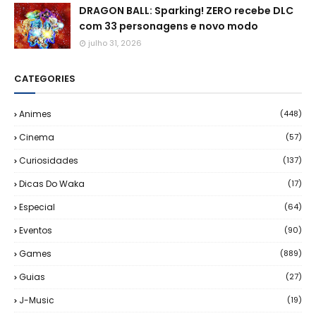
DRAGON BALL: Sparking! ZERO recebe DLC
com 33 personagens e novo modo
julho 31, 2026
CATEGORIES
Animes
(448)
Cinema
(57)
Curiosidades
(137)
Dicas Do Waka
(17)
Especial
(64)
Eventos
(90)
Games
(889)
Guias
(27)
J-Music
(19)