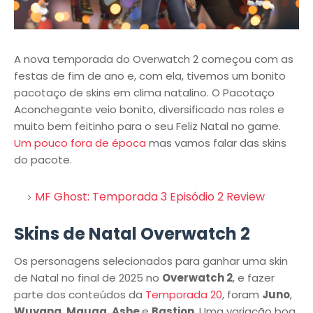
A nova temporada do Overwatch 2 começou com as
festas de fim de ano e, com ela, tivemos um bonito
pacotaço de skins em clima natalino. O Pacotaço
Aconchegante veio bonito, diversificado nas roles e
muito bem feitinho para o seu Feliz Natal no game.
Um pouco fora de época
mas vamos falar das skins
do pacote.
MF Ghost: Temporada 3 Episódio 2 Review
Skins de Natal Overwatch 2
Os personagens selecionados para ganhar uma skin
de Natal no final de 2025 no
Overwatch 2
, e fazer
parte dos conteúdos da
Temporada 20
, foram
Juno
,
Wuyang
,
Mauga
,
Ashe
e
Bastion
. Uma variação boa