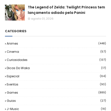
The Legend of Zelda: Twilight Princess tem
lançamento adiado pela Panini
agosto 01, 2026
CATEGORIES
Animes
(448)
Cinema
(57)
Curiosidades
(137)
Dicas Do Waka
(17)
Especial
(64)
Eventos
(90)
Games
(889)
Guias
(27)
J-Music
(19)