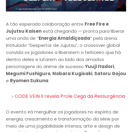
A tão esperada colaboração entre
Free Fire e
Jujutsu Kaisen
está chegando — pronta para liberar
uma onda de “
Energia Amaldiçoada
” pela arena.
Intitulado “Despertar de Jujutsu”, o crossover global
convida os jogadores a liberarem o feiticeiro que há
dentro deles e lutarem ao lado dos amados
personagens do anime de sucesso
Yuuji Itadori
,
Megumi Fushiguro
,
Nobara Kugisaki
,
Satoru Gojou
e
Ryomen Sukuna
.
CODE VEIN II revela Prole Cega da Ressurgência
O evento irá mergulhar os jogadores no espírito de
energia, crescimento e transformação da série por
meio de uma jogabilidade intensa, arte e design de