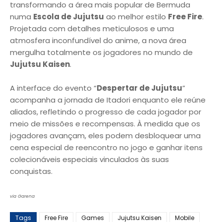
transformando a área mais popular de Bermuda
numa
Escola de Jujutsu
ao melhor estilo
Free Fire
.
Projetada com detalhes meticulosos e uma
atmosfera inconfundível do anime, a nova área
mergulha totalmente os jogadores no mundo de
Jujutsu Kaisen
.
A interface do evento “
Despertar de Jujutsu
”
acompanha a jornada de Itadori enquanto ele reúne
aliados, refletindo o progresso de cada jogador por
meio de missões e recompensas. À medida que os
jogadores avançam, eles podem desbloquear uma
cena especial de reencontro no jogo e ganhar itens
colecionáveis especiais vinculados às suas
conquistas.
via Garena
Tags
Free Fire
Games
Jujutsu Kaisen
Mobile