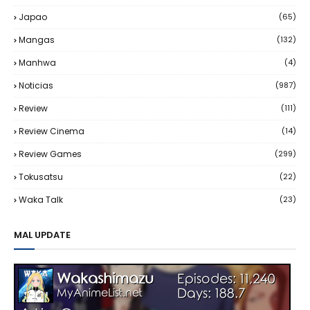
Japao
(65)
Mangas
(132)
Manhwa
(4)
Noticias
(987)
Review
(111)
Review Cinema
(14)
Review Games
(299)
Tokusatsu
(22)
Waka Talk
(23)
MAL UPDATE