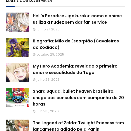
MAIS LIDOS DA SEMANA
Hell's Paradise Jigokuraku: como o anime
utiliza a nudez sem dar fan service
junho 21, 2023
Biografia: Milo de Escorpião (Cavaleiros
do Zodíaco)
outubro 29, 2025
My Hero Academia: revelado o primeiro
amor e sexualidade da Toga
julho 26, 2023
Shard Squad, bullet heaven brasileiro,
chega aos consoles com campanha de 20
horas
julho 31, 2026
The Legend of Zelda: Twilight Princess tem
lançamento adiado pela Panini