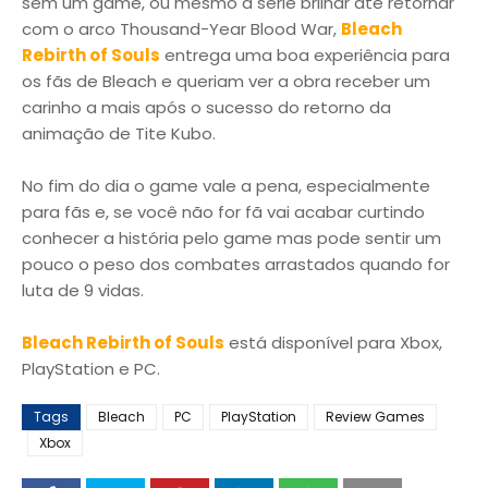
sem um game, ou mesmo a série brilhar até retornar
com o arco Thousand-Year Blood War,
Bleach
Rebirth of Souls
entrega uma boa experiência para
os fãs de Bleach e queriam ver a obra receber um
carinho a mais após o sucesso do retorno da
animação de Tite Kubo.
No fim do dia o game vale a pena, especialmente
para fãs e, se você não for fã vai acabar curtindo
conhecer a história pelo game mas pode sentir um
pouco o peso dos combates arrastados quando for
luta de 9 vidas.
Bleach Rebirth of Souls
está disponível para Xbox,
PlayStation e PC.
Tags
Bleach
PC
PlayStation
Review Games
Xbox