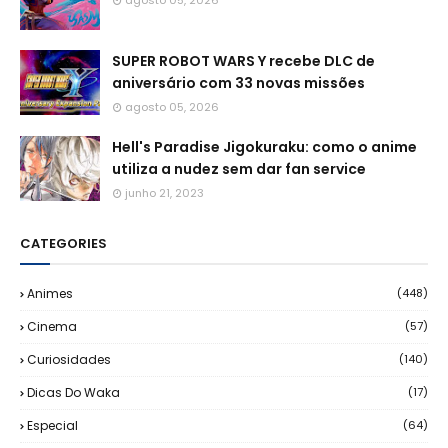
agosto 05, 2026
SUPER ROBOT WARS Y recebe DLC de
aniversário com 33 novas missões
agosto 05, 2026
Hell's Paradise Jigokuraku: como o anime
utiliza a nudez sem dar fan service
junho 21, 2023
CATEGORIES
Animes
(448)
Cinema
(57)
Curiosidades
(140)
Dicas Do Waka
(17)
Especial
(64)