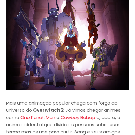
Mais uma animação popular chega com força ao
universo do
Overwtach 2
. Já vimos chegar animes
como
One Punch Man
e
Cowboy Bebop
e, agora, o
anime ocidental que divide as pessoas sobre usar o
termo mas os une para curtir. Aang e seus amigos