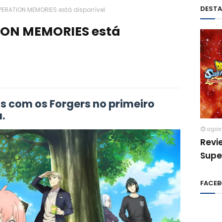
DEST
PERATION MEMORIES está disponível
ION MEMORIES está
s com os Forgers no primeiro
.
agos
Revi
Supe
FACE