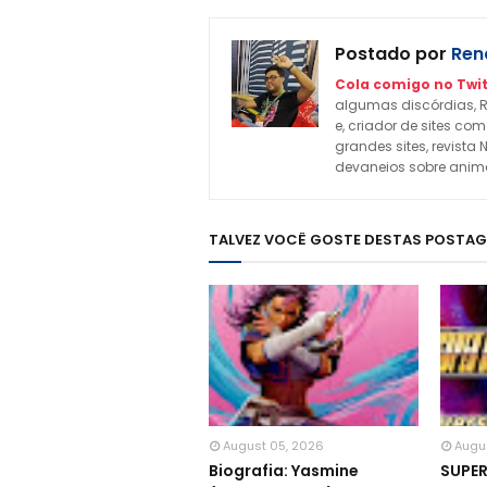
Postado por
Rena
Cola comigo no Twit
algumas discórdias, R
e, criador de sites c
grandes sites, revista 
devaneios sobre animes
TALVEZ VOCÊ GOSTE DESTAS POSTA
August 05, 2026
Augu
Biografia: Yasmine
SUPE