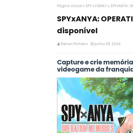
Página inicial
SPY x FAMILY
SPYxANYA: O
SPYxANYA: OPERAT
disponível
Renan Pinheiro
junho 28, 2024
Capture e crie memória
videogame da franquia