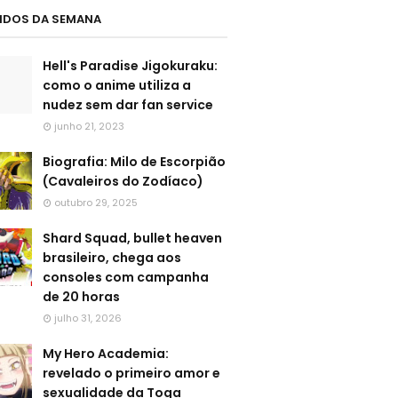
LIDOS DA SEMANA
Hell's Paradise Jigokuraku:
como o anime utiliza a
nudez sem dar fan service
junho 21, 2023
Biografia: Milo de Escorpião
(Cavaleiros do Zodíaco)
outubro 29, 2025
Shard Squad, bullet heaven
brasileiro, chega aos
consoles com campanha
de 20 horas
julho 31, 2026
My Hero Academia:
revelado o primeiro amor e
sexualidade da Toga