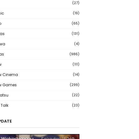
(27)
ic
(19)
o
(65)
as
(131)
wa
(4)
ias
(986)
w
(111)
w Cinema
(14)
ew Games
(299)
atsu
(22)
Talk
(23)
PDATE