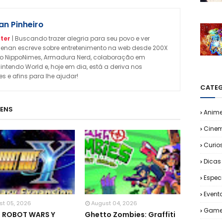
n Pinheiro
ter
| Buscando trazer alegria para seu povo e ver
enan escreve sobre entretenimento na web desde 200X
omo NippoNimes, Armadura Nerd, colaboração em
Nintendo World e, hoje em dia, está a deriva nos
 e afins para lhe ajudar!
CATEG
GENS
Anim
Cine
Curio
Dicas
Espec
Event
st 05, 2026
August 04, 2026
Game
R ROBOT WARS Y
Ghetto Zombies: Graffiti