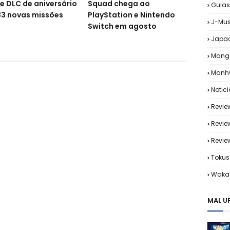
e DLC de aniversário
Squad chega ao
Guias
3 novas missões
PlayStation e Nintendo
J-Mus
Switch em agosto
Japa
Mang
Manh
Notic
Revie
Revie
Revi
Tokus
Waka 
MAL U