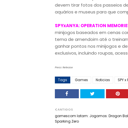
devem tirar fotos dos passeios d
aquários e museus para que comp
SPYxANYA: OPERATION MEMORIE
minijogos baseados em cenas co
tema de amendoim até o treinam
ganhar pontos nos minijogos e des
exclusivos, incluindo roupas, aces
Press Release
Tags
Games
Noticias
SPY x 
ANTIGOS
gamescom latam: Jogamos: Dragon Bal
Sparking Zero