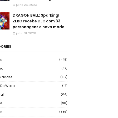
julho 26, 2023
DRAGON BALL: Sparking!
ZERO recebe DLC com 33
personagens e novo modo
julho 31, 2026
ORIES
es
(448)
ma
(57)
sidades
(137)
 Do Waka
(17)
ial
(64)
os
(90)
s
(889)