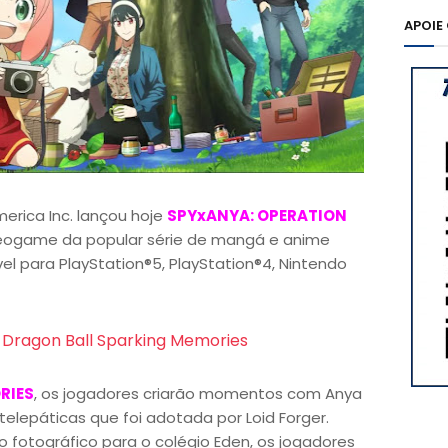
APOIE
rica Inc. lançou hoje
SPYxANYA: OPERATION
ideogame da popular série de mangá e anime
ível para PlayStation®5, PlayStation®4, Nintendo
Dragon Ball Sparking Memories
RIES
, os jogadores criarão momentos com Anya
telepáticas que foi adotada por Loid Forger.
o fotográfico para o colégio Eden, os jogadores