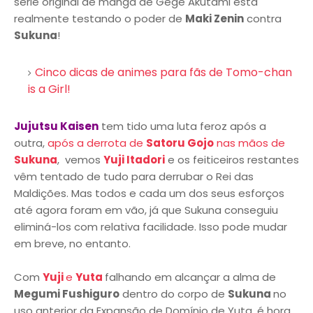
série original de mangá de Gege Akutami está
realmente testando o poder de
Maki Zenin
contra
Sukuna
!
Cinco dicas de animes para fãs de Tomo-chan
is a Girl!
Jujutsu Kaisen
tem tido uma luta feroz após a
outra,
após a derrota de
Satoru Gojo
nas mãos de
Sukuna
, vemos
Yuji Itadori
e os feiticeiros restantes
vêm tentado de tudo para derrubar o Rei das
Maldições. Mas todos e cada um dos seus esforços
até agora foram em vão, já que Sukuna conseguiu
eliminá-los com relativa facilidade. Isso pode mudar
em breve, no entanto.
Com
Yuji
e
Yuta
falhando em alcançar a alma de
Megumi Fushiguro
dentro do corpo de
Sukuna
no
uso anterior da Expansão de Domínio de Yuta, é hora