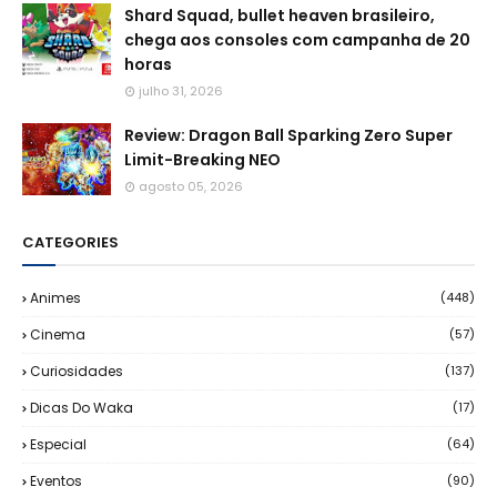
Shard Squad, bullet heaven brasileiro,
chega aos consoles com campanha de 20
horas
julho 31, 2026
Review: Dragon Ball Sparking Zero Super
Limit-Breaking NEO
agosto 05, 2026
CATEGORIES
Animes
(448)
Cinema
(57)
Curiosidades
(137)
Dicas Do Waka
(17)
Especial
(64)
Eventos
(90)