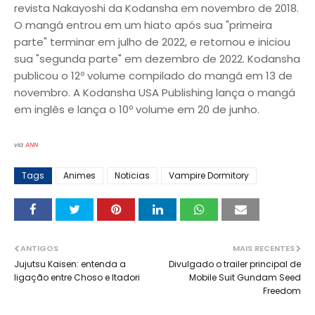
revista Nakayoshi da Kodansha em novembro de 2018.
O mangá entrou em um hiato após sua "primeira
parte" terminar em julho de 2022, e retornou e iniciou
sua "segunda parte" em dezembro de 2022. Kodansha
publicou o 12º volume compilado do mangá em 13 de
novembro. A Kodansha USA Publishing lança o mangá
em inglês e lança o 10º volume em 20 de junho.
via
ANN
Tags
Animes
Noticias
Vampire Dormitory
ANTIGOS
MAIS RECENTES
Jujutsu Kaisen: entenda a
Divulgado o trailer principal de
ligação entre Choso e Itadori
Mobile Suit Gundam Seed
Freedom