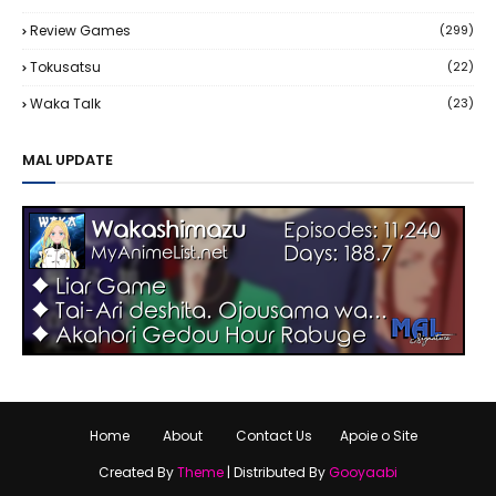
Review Games
(299)
Tokusatsu
(22)
Waka Talk
(23)
MAL UPDATE
Home
About
Contact Us
Apoie o Site
Created By
Theme
| Distributed By
Gooyaabi