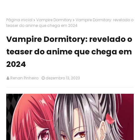
Página inicial
Vampire Dormitory
Vampire Dormitory: revelado o
teaser do anime que chega em 2024
Vampire Dormitory: revelado o
teaser do anime que chega em
2024
Renan Pinheiro
dezembro 13, 2023