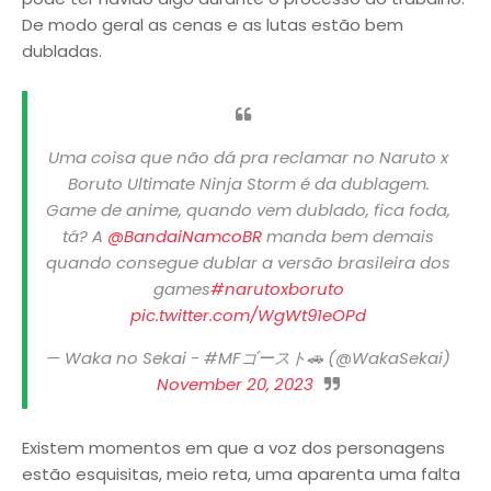
De modo geral as cenas e as lutas estão bem
dubladas.
Uma coisa que não dá pra reclamar no Naruto x
Boruto Ultimate Ninja Storm é da dublagem.
Game de anime, quando vem dublado, fica foda,
tá? A
@BandaiNamcoBR
manda bem demais
quando consegue dublar a versão brasileira dos
games
#narutoxboruto
pic.twitter.com/WgWt91eOPd
— Waka no Sekai - #MFゴースト🚗 (@WakaSekai)
November 20, 2023
Existem momentos em que a voz dos personagens
estão esquisitas, meio reta, uma aparenta uma falta