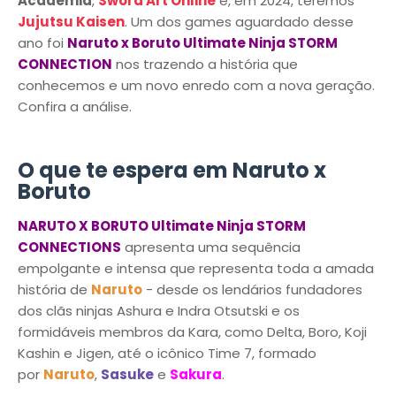
Academia
,
Sword Art Online
e, em 2024, teremos
Jujutsu Kaisen
. Um dos games aguardado desse
ano foi
Naruto x Boruto Ultimate Ninja STORM
CONNECTION
nos trazendo a história que
conhecemos e um novo enredo com a nova geração.
Confira a análise.
O que te espera em Naruto x
Boruto
NARUTO X BORUTO Ultimate Ninja STORM
CONNECTIONS
apresenta uma sequência
empolgante e intensa que representa toda a amada
história de
Naruto
- desde os lendários fundadores
dos clãs ninjas Ashura e Indra Otsutski e os
formidáveis membros da Kara, como Delta, Boro, Koji
Kashin e Jigen, até o icônico Time 7, formado
por
Naruto
,
Sasuke
e
Sakura
.