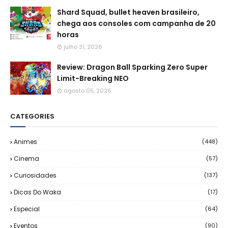
Shard Squad, bullet heaven brasileiro,
chega aos consoles com campanha de 20
horas
julho 31, 2026
Review: Dragon Ball Sparking Zero Super
Limit-Breaking NEO
agosto 05, 2026
CATEGORIES
Animes
(448)
Cinema
(57)
Curiosidades
(137)
Dicas Do Waka
(17)
Especial
(64)
Eventos
(90)