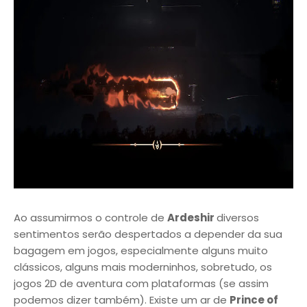
Ao assumirmos o controle de
Ardeshir
diversos
sentimentos serão despertados a depender da sua
bagagem em jogos, especialmente alguns muito
clássicos, alguns mais moderninhos, sobretudo, os
jogos 2D de aventura com plataformas (se assim
podemos dizer também). Existe um ar de
Prince of