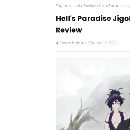
Página inicial
Review
Hell's Paradise Ji
Hell's Paradise Jigo
Review
Renan Pinheiro
junho 19, 2023