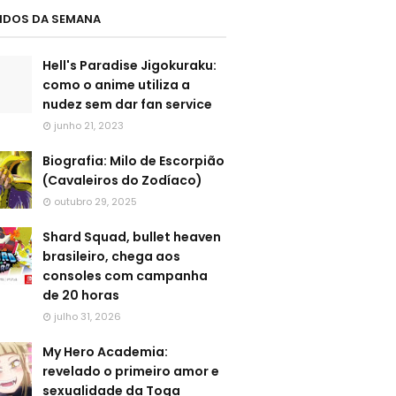
LIDOS DA SEMANA
Hell's Paradise Jigokuraku:
como o anime utiliza a
nudez sem dar fan service
junho 21, 2023
Biografia: Milo de Escorpião
(Cavaleiros do Zodíaco)
outubro 29, 2025
Shard Squad, bullet heaven
brasileiro, chega aos
consoles com campanha
de 20 horas
julho 31, 2026
My Hero Academia:
revelado o primeiro amor e
sexualidade da Toga