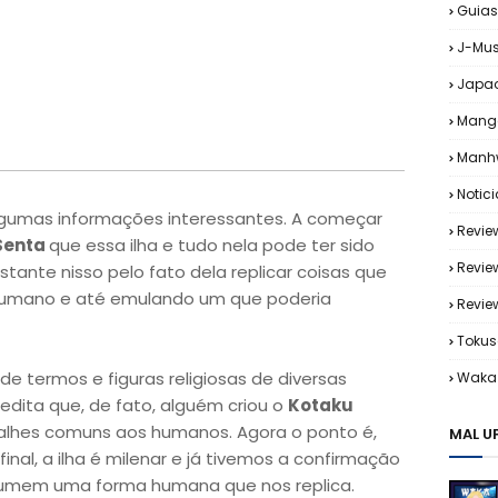
Guias
J-Mus
Japa
Mang
Manh
Notic
lgumas informações interessantes. A começar
Revie
Senta
que essa ilha e tudo nela pode ter sido
Revie
stante nisso pelo fato dela replicar coisas que
humano e até emulando um que poderia
Revi
Tokus
e termos e figuras religiosas de diversas
Waka 
redita que, de fato, alguém criou o
Kotaku
alhes comuns aos humanos. Agora o ponto é,
MAL U
afinal, a ilha é milenar e já tivemos a confirmação
mem uma forma humana que nos replica.