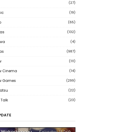
(27)
ic
(19)
o
(65)
as
(132)
wa
(4)
ias
(987)
w
(111)
w Cinema
(14)
ew Games
(299)
atsu
(22)
Talk
(23)
PDATE