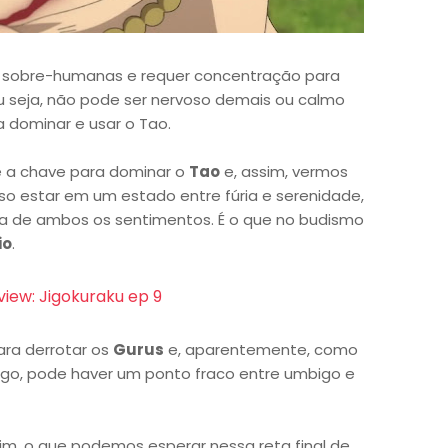
ia sobre-humanas e requer concentração para
u seja, não pode ser nervoso demais ou calmo
a dominar e usar o Tao.
 é a chave para dominar o
Tao
e, assim, vermos
 estar em um estado entre fúria e serenidade,
ura de ambos os sentimentos. É o que no budismo
io
.
view: Jigokuraku ep 9
ara derrotar os
Gurus
e, aparentemente, como
igo, pode haver um ponto fraco entre umbigo e
m, o que podemos esperar nessa reta final de