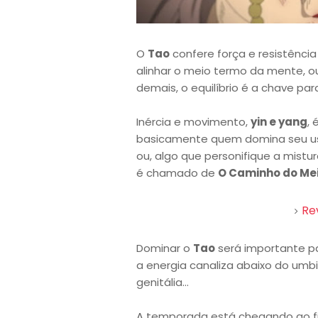
O
Tao
confere força e resistênc
alinhar o meio termo da mente, o
demais, o equilíbrio é a chave par
Inércia e movimento,
yin e yang
,
basicamente quem domina seu uso
ou, algo que personifique a mist
é chamado de
O Caminho do Me
Re
Dominar o
Tao
será importante p
a energia canaliza abaixo do umb
genitália...
A temporada está chegando ao fi