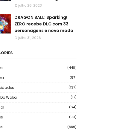
julho 26, 2023
DRAGON BALL: Sparking!
ZERO recebe DLC com 33
personagens e novo modo
julho 31, 2026
ORIES
es
(448)
ma
(57)
sidades
(137)
 Do Waka
(17)
ial
(64)
os
(90)
s
(889)