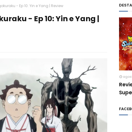
DEST
gokuraku - Ep 10: Yin e Yang | Review
kuraku - Ep 10: Yin e Yang |
agos
Revi
Supe
FACE