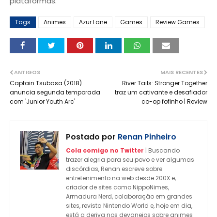
plataformas.
Tags
Animes
Azur Lane
Games
Review Games
ANTIGOS
MAIS RECENTES
Captain Tsubasa (2018)
River Tails: Stronger Together
anuncia segunda temporada
traz um cativante e desafiador
com 'Junior Youth Arc'
co-op fofinho | Review
Postado por
Renan Pinheiro
Cola comigo no Twitter
| Buscando
trazer alegria para seu povo e ver algumas
discórdias, Renan escreve sobre
entretenimento na web desde 200X e,
criador de sites como NippoNimes,
Armadura Nerd, colaboração em grandes
sites, revista Nintendo World e, hoje em dia,
está a deriva nos devaneios sobre animes