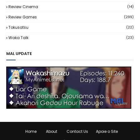
Review Cinema
(14)
Review Games
(299)
Tokusatsu
(22)
Waka Talk
(23)
MAL UPDATE
Home
About
Contact Us
Apoie o Site