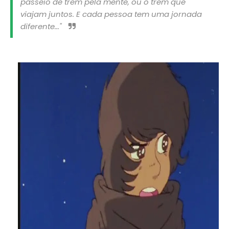
passeio de trem pela mente, ou o trem que
viajam juntos. E cada pessoa tem uma jornada
diferente..."