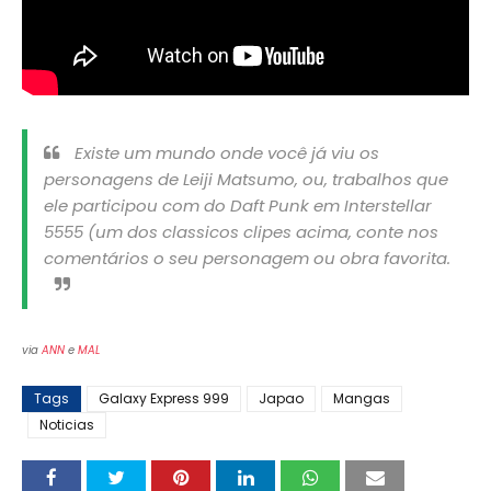
Existe um mundo onde você já viu os
personagens de Leiji Matsumo, ou, trabalhos que
ele participou com do Daft Punk em Interstellar
5555 (um dos classicos clipes acima, conte nos
comentários o seu personagem ou obra favorita.
via
ANN
e
MAL
Tags
Galaxy Express 999
Japao
Mangas
Noticias