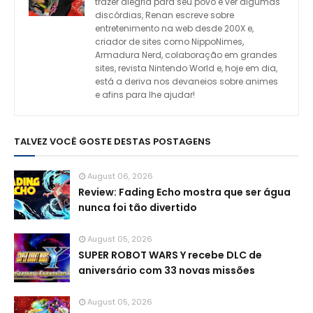
trazer alegria para seu povo e ver algumas
discórdias, Renan escreve sobre
entretenimento na web desde 200X e,
criador de sites como NippoNimes,
Armadura Nerd, colaboração em grandes
sites, revista Nintendo World e, hoje em dia,
está a deriva nos devaneios sobre animes
e afins para lhe ajudar!
TALVEZ VOCÊ GOSTE DESTAS POSTAGENS
August 06, 2026
Review: Fading Echo mostra que ser água
nunca foi tão divertido
August 05, 2026
SUPER ROBOT WARS Y recebe DLC de
aniversário com 33 novas missões
August 05, 2026