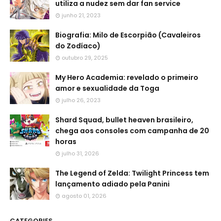
utiliza a nudez sem dar fan service
junho 21, 2023
Biografia: Milo de Escorpião (Cavaleiros
do Zodíaco)
outubro 29, 2025
My Hero Academia: revelado o primeiro
amor e sexualidade da Toga
julho 26, 2023
Shard Squad, bullet heaven brasileiro,
chega aos consoles com campanha de 20
horas
julho 31, 2026
The Legend of Zelda: Twilight Princess tem
lançamento adiado pela Panini
agosto 01, 2026
CATEGORIES