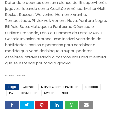
Defenda o cosmos com um elenco de 15 super-heróis
jogáveis, lutando como Capitão América, Mulher-Hulk,
Rocket Racoon, Wolverine, Homem-Aranha,
Tempestade, Phyla-Vell, Venom, Nova, Pantera Negra,
Bill Raio Beta, Motoqueiro Fantasma Cósmico e
Surfista Prateado, Fênix ou Homem de Ferro. MARVEL
Cosmic Invasion oferece uma incrível variedade de
habilidades, estilos e parcerias para combinar à
medida que você desbloqueia super-poderes
estelares, atravessando o cosmos em uma aventura
que se estende por toda a galáxia.
via Press Release
Tags
Games
Marvel Cosmic Invasion
Noticias
PC
PlayStation
Switch
Xbox