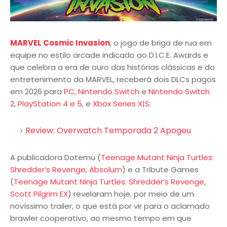
MARVEL Cosmic Invasion
, o jogo de briga de rua em
equipe no estilo arcade indicado ao D.I.C.E. Awards e
que celebra a era de ouro das histórias clássicas e do
entretenimento da MARVEL, receberá dois DLCs pagos
em 2026 para
PC,
Nintendo Switch
e
Nintendo Switch
2
,
PlayStation 4 e 5
, e
Xbox Series X|S
.
Review: Overwatch Temporada 2 Apogeu
A publicadora Dotemu (
Teenage Mutant Ninja Turtles:
Shredder’s Revenge
,
Absolum
) e a Tribute Games
(
Teenage Mutant Ninja Turtles: Shredder’s Revenge
,
Scott Pilgrim EX
) revelaram hoje, por meio de um
novíssimo trailer, o que está por vir para o aclamado
brawler cooperativo, ao mesmo tempo em que