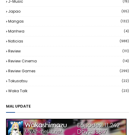
J-Music
(19)
Japao
(65)
Mangas
(132)
Manhwa
(4)
Noticias
(988)
Review
(111)
Review Cinema
(14)
Review Games
(299)
Tokusatsu
(22)
Waka Talk
(23)
MAL UPDATE