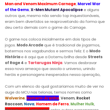
Man and Venom Maximum Carnage
,
Marvel War
of the Gems
,
X-Men Mutant Apocalipse
e alguns
outros que, mesmo não sendo top inquestionáveis,
eram bem divertidos se reaproveitando da forma que
deu certo demais com o game do Carnage.
O game nos coloca inicialmente em dois tipos de
jogos.
Modo Arcade
que é tradicional de jogarmos,
batermos nos vagabundos e sermos feliz. E o
Modo
História
e é aqui que a Dotemu brilha desde
Streets
of Rage 4
e
Tartarugas Ninja
. Vamos desbravar
essa nova ameaça que assola o universo, unindo
heróis e personagens inesperados nessa operação,
Com um elenco do qual gostaríamos muito de ver no
auge do MCU nas telonas, temos nomes como
Wolverine
,
Homem-Aranha
,
Venom
,
Rocket
Raccoon
,
Nova
,
Homem de Ferro
,
Mulher Hulk
,
Motoqueiro Fantasma
entre outros personagens