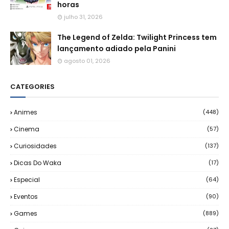
horas
julho 31, 2026
The Legend of Zelda: Twilight Princess tem
lançamento adiado pela Panini
agosto 01, 2026
CATEGORIES
Animes
(448)
Cinema
(57)
Curiosidades
(137)
Dicas Do Waka
(17)
Especial
(64)
Eventos
(90)
Games
(889)